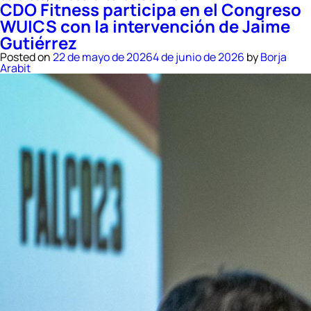
CDO Fitness participa en el Congreso
CDO
Covaresa
WUICS con la intervención de Jaime
y
Gutiérrez
CDO
Almendrera
Posted on
22 de mayo de 2026
4 de junio de 2026
by
Borja
se
Arabit
conectan
con
el
Festival
Conexión
Valladolid