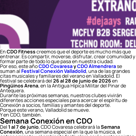
En
CDO Fitness
creemos que el deporte es mucho más que
entrenar. Es compartir, moverse, disfrutar, crear comunidad y
formar parte de todo lo que pasa en nuestra ciudad.
Por eso, este año
CDO Covaresa
y
CDO Almendrera
se
suman al
Festival Conexión Valladolid
, una de las grandes
citas musicales y familiares del verano en Valladolid. El
festival se celebrará del
26 al 28 de junio de 2026
en
Pingüinos Arena
, en la Antigua Hípica Militar del Pinar de
Antequera.
Durante las próximas semanas, nuestros clubes vivirán
diferentes acciones especiales para acercar el espíritu de
Conexión a socios, familias y amantes del deporte.
Porque este verano, Valladolid se mueve.
Y en CDO, también.
Semana Conexión en CDO
Del
1 al 7 de junio
, CDO Covaresa celebrará la
Semana
Conexión
, una semana especial en la que la música, el