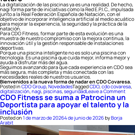
La digitalización de las piscinas ya es una realidad. De hecho,
nagi forma parte de iniciativas como la Red E.P.I.C., impulsada
junto a la Real Federación Española de Natación, con el
objetivo de incorporar inteligencia artificial al medio acuático
para mejorar la experiencia, la seguridad y la práctica de la
natación.
Para CDO Fitness, formar parte de esta evolución es una
muestra de nuestro compromiso con la mejora continua, la
innovación útil y la gestión responsable de instalaciones
deportivas.
Porque una piscina inteligente no es solo una piscina con
tecnología. Es una piscina que cuida mejor, informa mejor y
ayuda a disfrutar más del agua.
Seguimos avanzando para que cada experiencia en CDO sea
más segura, más completa y más conectada con las
necesidades reales de nuestros usuarios.
Bienvenidos a la nueva forma de nadar en CDO Covaresa.
Posted in
CDO Group
,
Novedades
Tagged
CDO
,
cdo covaresa
,
on
digitalización
,
nagi
,
piscinas
,
seguridad
Leave a Comment
CDO Fitness se suma a Patrocina un
CD
Cova
Deportista para apoyar el talento y la
prim
inclusión
pisc
inte
Posted on
1 de marzo de 2026
4 de junio de 2026
by
Borja
de
Arabit
Vall
con
nagi