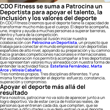
CDO Fitness se suma a Patrocina un
Deportista para apoyar el talento, la
inclusión y los valores del deporte
En CDO Fitness creemos que el deporte tiene la capacidad de
transformar mucho más que el cuerpo. El deporte acompaña,
une, inspira y ayuda a muchas personas a superar barreras,
dentro y fuera de la competición.
Por eso, nos hace especial ilusión iniciar nuestra
colaboración con
Patrocina un Deportista
, un proyecto que
trabaja para conectar el mundo empresarial con deportistas
españoles de alto nivel, apoyando su preparación y su camino
hacia grandes competiciones nacionales e internacionales.
Esta colaboración nos permitirá acompañar a tres deportistas
que representan valores muy alineados con nuestra forma de
entender la actividad física:
Estefanía Fernández
,
Marta
Arce
y
Mireia Cabañes
.
Tres nombres propios. Tres disciplinas diferentes. Y una
misma forma de entender el deporte: esfuerzo, constancia,
superación y compromiso.
Apoyar el deporte más allá del
resultado
Para nosotros, patrocinar no va solo de aparecer junto a un
logro deportivo. Va de estar cerca de historias reales, de
personas que entrenan cada día, que compiten, que se
enfrentan a dificultades y que demuestran que el deporte