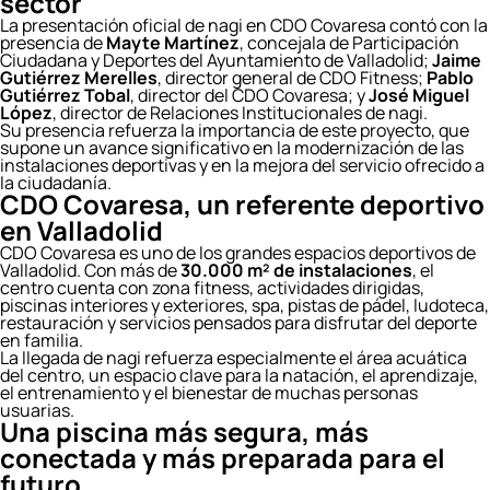
sector
La presentación oficial de nagi en CDO Covaresa contó con la
presencia de
Mayte Martínez
, concejala de Participación
Ciudadana y Deportes del Ayuntamiento de Valladolid;
Jaime
Gutiérrez Merelles
, director general de CDO Fitness;
Pablo
Gutiérrez Tobal
, director del CDO Covaresa; y
José Miguel
López
, director de Relaciones Institucionales de nagi.
Su presencia refuerza la importancia de este proyecto, que
supone un avance significativo en la modernización de las
instalaciones deportivas y en la mejora del servicio ofrecido a
la ciudadanía.
CDO Covaresa, un referente deportivo
en Valladolid
CDO Covaresa es uno de los grandes espacios deportivos de
Valladolid. Con más de
30.000 m² de instalaciones
, el
centro cuenta con zona fitness, actividades dirigidas,
piscinas interiores y exteriores, spa, pistas de pádel, ludoteca,
restauración y servicios pensados para disfrutar del deporte
en familia.
La llegada de nagi refuerza especialmente el área acuática
del centro, un espacio clave para la natación, el aprendizaje,
el entrenamiento y el bienestar de muchas personas
usuarias.
Una piscina más segura, más
conectada y más preparada para el
futuro