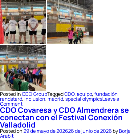
Posted in
CDO Group
Tagged
CDO
,
equipo
,
fundación
randstard
,
inclusión
,
madrid
,
special olympics
Leave a
on
Comment
CDO Covaresa y CDO Almendrera se
Cuando
el
conectan con el Festival Conexión
deporte
Valladolid
incluye,
todos
Posted on
29 de mayo de 2026
26 de junio de 2026
by
Borja
ganamos
Arabit