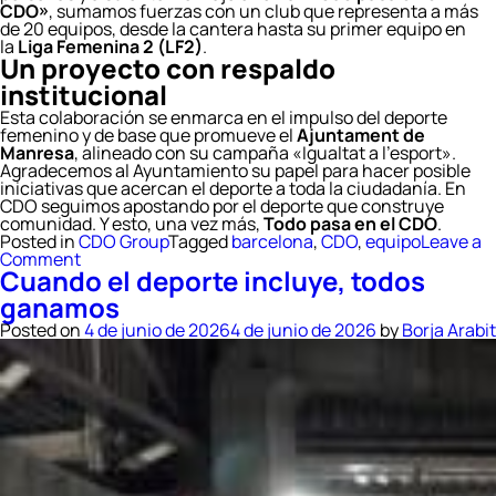
CDO»
, sumamos fuerzas con un club que representa a más
de 20 equipos, desde la cantera hasta su primer equipo en
la
Liga Femenina 2 (LF2)
.
Un proyecto con respaldo
institucional
Esta colaboración se enmarca en el impulso del deporte
femenino y de base que promueve el
Ajuntament de
Manresa
, alineado con su campaña
«Igualtat a l’esport»
.
Agradecemos al Ayuntamiento su papel para hacer posible
iniciativas que acercan el deporte a toda la ciudadanía. En
CDO seguimos apostando por el deporte que construye
comunidad. Y esto, una vez más,
Todo pasa en el CDO
.
Posted in
CDO Group
Tagged
barcelona
,
CDO
,
equipo
Leave a
on
Comment
Cuando el deporte incluye, todos
CDO
y
ganamos
Manresa
Club
Posted on
4 de junio de 2026
4 de junio de 2026
by
Borja Arabit
Bàsquet
Femení
se
alían
para
impulsar
el
deporte
femenino