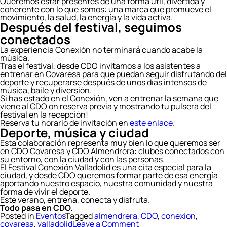
Queremos estar presentes de una forma útil, divertida y
coherente con lo que somos: una marca que promueve el
movimiento, la salud, la energía y la vida activa.
Después del festival, seguimos
conectados
La experiencia Conexión no terminará cuando acabe la
música.
Tras el festival, desde CDO invitamos a los asistentes a
entrenar en Covaresa para que puedan seguir disfrutando del
deporte y recuperarse después de unos días intensos de
música, baile y diversión.
Si has estado en el Conexión, ven a entrenar la semana que
viene al CDO on reserva previa y mostrando tu pulsera del
festival en la recepción!
Reserva tu horario de invitación en
este enlace.
Deporte, música y ciudad
Esta colaboración representa muy bien lo que queremos ser
en CDO Covaresa y CDO Almendrera: clubes conectados con
su entorno, con la ciudad y con las personas.
El Festival Conexión Valladolid es una cita especial para la
ciudad, y desde CDO queremos formar parte de esa energía
aportando nuestro espacio, nuestra comunidad y nuestra
forma de vivir el deporte.
Este verano, entrena, conecta y disfruta.
Todo pasa en CDO.
Posted in
Eventos
Tagged
almendrera
,
CDO
,
conexion
,
on
covaresa
,
valladolid
Leave a Comment