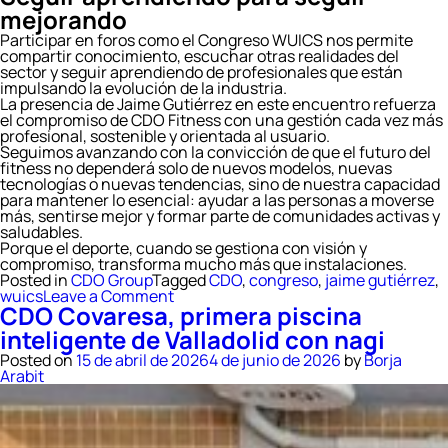
mejorando
Participar en foros como el Congreso WUICS nos permite
compartir conocimiento, escuchar otras realidades del
sector y seguir aprendiendo de profesionales que están
impulsando la evolución de la industria.
La presencia de Jaime Gutiérrez en este encuentro refuerza
el compromiso de CDO Fitness con una gestión cada vez más
profesional, sostenible y orientada al usuario.
Seguimos avanzando con la convicción de que el futuro del
fitness no dependerá solo de nuevos modelos, nuevas
tecnologías o nuevas tendencias, sino de nuestra capacidad
para mantener lo esencial: ayudar a las personas a moverse
más, sentirse mejor y formar parte de comunidades activas y
saludables.
Porque el deporte, cuando se gestiona con visión y
compromiso, transforma mucho más que instalaciones.
Posted in
CDO Group
Tagged
CDO
,
congreso
,
jaime gutiérrez
,
on
wuics
Leave a Comment
CDO Covaresa, primera piscina
CDO
Fitness
inteligente de Valladolid con nagi
participa
en
Posted on
15 de abril de 2026
4 de junio de 2026
by
Borja
el
Arabit
Congreso
WUICS
con
la