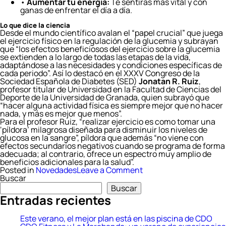
•
Aumentar tu energía:
Te sentirás más vital y con
ganas de enfrentar el día a día.
Lo que dice la ciencia
Desde el mundo científico avalan el “papel crucial” que juega
el ejercicio físico en la regulación de la glucemia y subrayan
que “los efectos beneficiosos del ejercicio sobre la glucemia
se extienden a lo largo de todas las etapas de la vida,
adaptándose a las necesidades y condiciones específicas de
cada periodo”. Así lo destacó en el XXXV Congreso de la
Sociedad Española de Diabetes (SED)
Jonatan R. Ruiz
,
profesor titular de Universidad en la Facultad de Ciencias del
Deporte de la Universidad de Granada, quien subrayó que
“hacer alguna actividad física es siempre mejor que no hacer
nada, y más es mejor que menos”.
Para el profesor Ruiz, “realizar ejercicio es como tomar una
‘píldora’ milagrosa diseñada para disminuir los niveles de
glucosa en la sangre”, píldora que además “no viene con
efectos secundarios negativos cuando se programa de forma
adecuada; al contrario, ofrece un espectro muy amplio de
beneficios adicionales para la salud”.
on
Posted in
Novedades
Leave a Comment
Beneficios
Buscar
del
Buscar
ejercicio
Entradas recientes
físico
para
personas
Este verano, el mejor plan está en las piscina de CDO