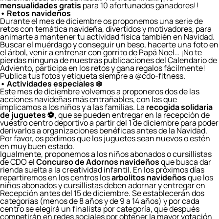
mensualidades gratis
para 10 afortunados ganadores!!
• Retos navideños
Durante el mes de diciembre os proponemos una serie de
retos con temática navideña, divertidos y motivadores, para
animarte a mantener tu actividad física también en Navidad.
Buscar el muérdago y conseguir un beso, hacerte una foto en
el árbol, venir a entrenar con gorrito de Papá Noel… ¡No te
pierdas ninguna de nuestras publicaciones del Calendario de
Adviento, participa en los retos y gana regalos fácilmente!
Publica tus fotos y etiqueta siempre a @cdo-fitness.
• Actividades especiales ❄️
Este mes de diciembre volvemos a proponeros dos de las
acciones navideñas más entrañables, con las que
implicamos a los niños y a las familias. La
recogida solidaria
de juguetes ⚽,
que se pueden entregar en la recepción de
vuestro centro deportivo a partir del 1 de diciembre para poder
derivarlos a organizaciones benéficas antes de la Navidad.
Por favor, os pedimos que los juguetes sean nuevos o estén
en muy buen estado.
Igualmente, proponemos a los niños abonados o cursillistas
de CDO el
Concurso de Adornos navideños
que busca dar
rienda suelta a la creatividad infantil. En los próximos días
repartiremos en los centros los
arbolitos navideños
que los
niños abonados y cursillistas deben adornar y entregar en
Recepción antes del 15 de diciembre. Se establecerán dos
categorías (menos de 8 años y de 9 a 14 años) y por cada
centro se elegirá un finalista por categoría, que después
competirán en redes sociales por obtener la mayor votación