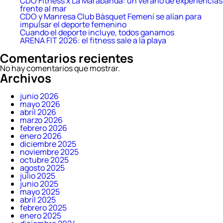
con
CDO Fitness x La Marabanda: un verano de experiencias
diabetes
frente al mar
CDO y Manresa Club Bàsquet Femení se alían para
impulsar el deporte femenino
Cuando el deporte incluye, todos ganamos
ARENA FIT 2026: el fitness sale a la playa
Comentarios recientes
No hay comentarios que mostrar.
Archivos
junio 2026
mayo 2026
abril 2026
marzo 2026
febrero 2026
enero 2026
diciembre 2025
noviembre 2025
octubre 2025
agosto 2025
julio 2025
junio 2025
mayo 2025
abril 2025
febrero 2025
enero 2025