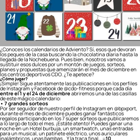
¿Conoces los calendarios de Adviento? Sí, esos que devoran
los peques de la casa buscando la chocolatina diaria hasta la
llegada de la Nochebuena. Pues bien, nosotros vamos a
sustituir esos dulces por un montón de juegos, sorteos,
planes y propuestas que amenizarán el mes de diciembre en
los centros deportivos CDO. ¿Te apetece?
¿Cómo jugar?
¡Simple! Sigue atentamente las publicaciones en los perfiles
de Instagram y Facebook de
@cdo-fitness porque cada día
entre el 1 y el 24 de diciembre
abriremos una de las casillas
de este mágico calendario:
• 7 grandes sorteos
Por ser seguidor de nuestro perfil de Instagram en @bpxport,
durante el mes de diciembre puedes ganar fantásticos
regalos participando en los 7 súper sorteos que publicaremos
a lo largo de todo el mes. ¡Estáte atento! Puedes ganar una
noche en un Hotel burbuja, un smartwatch, unas entradas
para un musical, un patinete eléctrico, unos auriculares
inalámbricos, unas bambas… Y la traca final… ¡¡
10