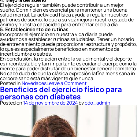
4. Mejora del sueño
El ejercicio regular también puede contribuir a un mejor
sueño. Dormir bien es esencial para mantener una buena
salud mental. La actividad física ayuda a regular nuestros
patrones de sueño, lo que a su vez mejora nuestro estado de
ánimo y nuestra capacidad para enfrentar el día a día.
5. Establecimiento de rutinas
Incorporar el ejercicio en nuestra vida diaria puede
ayudarnos a establecer rutinas saludables. Tener un horario
de entrenamiento puede proporcionar estructura y propósito,
lo que es especialmente beneficioso en momentos de
incertidumbre o estrés.
En conclusión, la relación entre la salud mental y el deporte
es incontestable y tan importante es cuidar el cuerpo como la
mente para poder disfrutar de un bienestar general completo.
No cabe duda de que la clásica expresión latina
mens sana in
corpore sano
está más vigente que nunca.
on
Posted in
Novedades
Leave a Comment
Beneficios del ejercicio físico para
El
impacto
personas con diabetes
positivo
del
Posted on
14 de noviembre de 2024
by
cdo_admin
deporte
sobre
nuestra
salud
mental