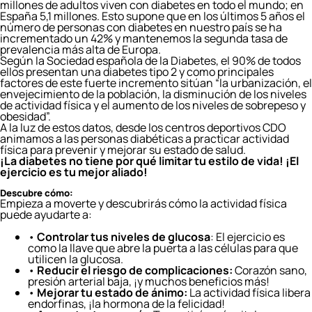
millones de adultos viven con diabetes en todo el mundo; en
España 5,1 millones. Esto supone que en los últimos 5 años el
número de personas con diabetes en nuestro país se ha
incrementado un 42% y mantenemos la segunda tasa de
prevalencia más alta de Europa.
Según la Sociedad española de la Diabetes, el 90% de todos
ellos presentan una diabetes tipo 2 y como principales
factores de este fuerte incremento sitúan “la urbanización, el
envejecimiento de la población, la disminución de los niveles
de actividad física y el aumento de los niveles de sobrepeso y
obesidad”.
A la luz de estos datos, desde los centros deportivos CDO
animamos a las personas diabéticas a practicar actividad
física para prevenir y mejorar su estado de salud.
¡La diabetes no tiene por qué limitar tu estilo de vida! ¡El
ejercicio es tu mejor aliado!
Descubre cómo:
Empieza a moverte y descubrirás cómo la actividad física
puede ayudarte a:
•
Controlar tus niveles de glucosa
: El ejercicio es
como la llave que abre la puerta a las células para que
utilicen la glucosa.
•
Reducir el riesgo de complicaciones:
Corazón sano,
presión arterial baja, ¡y muchos beneficios más!
•
Mejorar tu estado de ánimo:
La actividad física libera
endorfinas, ¡la hormona de la felicidad!