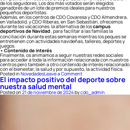
de los seguidores. Los dos más votados serán elegidos
ganadores de un lote de premios ideales para nuestros
pequeños deportistas.
Además, en los centros de CDO Covaresa y CDO Almendrera,
en Valladolid, y CDO Riberas, en San Sebastián, ofrecemos
durante las vacaciones la alternativa de los
campus
deportivos
de Navidad
, para facilitar a las familias la
conciliación durante estas semanas mientras los peques se
entretienen con actividades navideñas, talleres, deportes y
juegos.
• Contenido de interés
Finalmente, os animamos a seguir nuestras redes sociales
para acceder a toda la información relacionada con nuestros
centros pero también a otro contenido de interés relacionado
con el bienestar, la salud y por supuesto, la actividad física.
on
Posted in
Novedades
Leave a Comment
El impacto positivo del deporte sobre
Un
mes
nuestra salud mental
de
diciembre
Posted on
21 de noviembre de 2024
by
cdo_admin
repleto
de
planes,
juegos
y
sorpresas