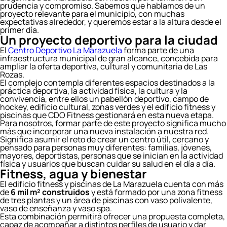
prudencia y compromiso. Sabemos que hablamos de un
proyecto relevante para el municipio, con muchas
expectativas alrededor, y queremos estar a la altura desde el
primer día.
Un proyecto deportivo para la ciudad
El
Centro Deportivo La Marazuela
forma parte de una
infraestructura municipal de gran alcance, concebida para
ampliar la oferta deportiva, cultural y comunitaria de Las
Rozas.
El complejo contempla diferentes espacios destinados a la
práctica deportiva, la actividad física, la cultura y la
convivencia, entre ellos un pabellón deportivo, campo de
hockey, edificio cultural, zonas verdes y el edificio fitness y
piscinas que CDO Fitness gestionará en esta nueva etapa.
Para nosotros, formar parte de este proyecto significa mucho
más que incorporar una nueva instalación a nuestra red.
Significa asumir el reto de crear un centro útil, cercano y
pensado para personas muy diferentes: familias, jóvenes,
mayores, deportistas, personas que se inician en la actividad
física y usuarios que buscan cuidar su salud en el día a día.
Fitness, agua y bienestar
El edificio fitness y piscinas de La Marazuela cuenta con más
de
6 mil m² construidos
y está formado por una zona fitness
de tres plantas y un área de piscinas con vaso polivalente,
vaso de enseñanza y vaso spa.
Esta combinación permitirá ofrecer una propuesta completa,
capaz de acompañar a distintos perfiles de usuario y dar