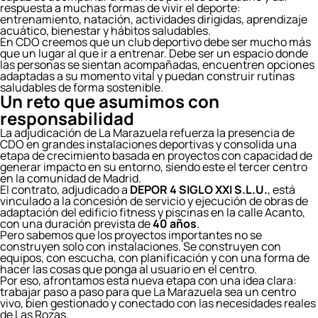
respuesta a muchas formas de vivir el deporte:
entrenamiento, natación, actividades dirigidas, aprendizaje
acuático, bienestar y hábitos saludables.
En CDO creemos que un club deportivo debe ser mucho más
que un lugar al que ir a entrenar. Debe ser un espacio donde
las personas se sientan acompañadas, encuentren opciones
adaptadas a su momento vital y puedan construir rutinas
saludables de forma sostenible.
Un reto que asumimos con
responsabilidad
La adjudicación de La Marazuela refuerza la presencia de
CDO en grandes instalaciones deportivas y consolida una
etapa de crecimiento basada en proyectos con capacidad de
generar impacto en su entorno, siendo este el tercer centro
en la comunidad de Madrid.
El contrato, adjudicado a
DEPOR 4 SIGLO XXI S.L.U.
, está
vinculado a la concesión de servicio y ejecución de obras de
adaptación del edificio fitness y piscinas en la calle Acanto,
con una duración prevista de
40 años
.
Pero sabemos que los proyectos importantes no se
construyen solo con instalaciones. Se construyen con
equipos, con escucha, con planificación y con una forma de
hacer las cosas que ponga al usuario en el centro.
Por eso, afrontamos esta nueva etapa con una idea clara:
trabajar paso a paso para que La Marazuela sea un centro
vivo, bien gestionado y conectado con las necesidades reales
de Las Rozas.