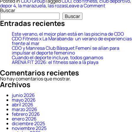
Posted in
CDO Group
Tagged
CDO
,
cdo fitness
,
club deportivo
,
on
depor 4
,
la marazuela
,
las rozas
Leave a Comment
CDO
Buscar
impulsará
Buscar
el
Entradas recientes
nuevo
centro
deportivo
Este verano, el mejor plan está en las piscina de CDO
La
CDO Fitness x La Marabanda: un verano de experiencias
Marazuela
frente al mar
en
CDO y Manresa Club Bàsquet Femení se alían para
Las
impulsar el deporte femenino
Rozas
Cuando el deporte incluye, todos ganamos
ARENA FIT 2026: el fitness sale a la playa
Comentarios recientes
No hay comentarios que mostrar.
Archivos
junio 2026
mayo 2026
abril 2026
marzo 2026
febrero 2026
enero 2026
diciembre 2025
noviembre 2025