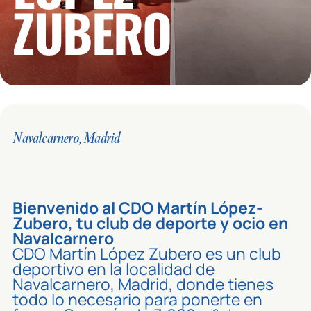
ZUBERO
Navalcarnero, Madrid
Bienvenido al CDO Martín López-
Zubero, tu club de deporte y ocio en
Navalcarnero
CDO Martín López Zubero es un club
deportivo en la localidad de
Navalcarnero, Madrid, donde tienes
todo lo necesario para ponerte en