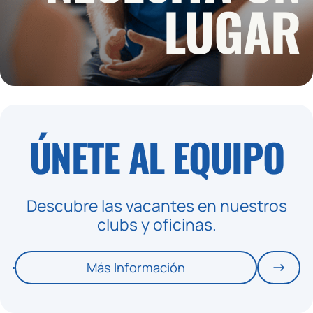
LUGAR
ÚNETE AL
EQUIPO
Descubre las vacantes en nuestros
clubs y oficinas.
Más Información