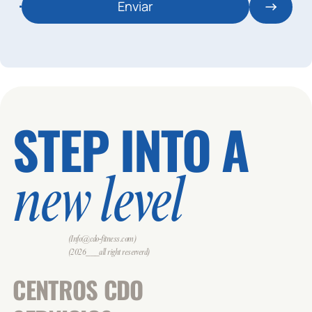
Enviar
STEP INTO A
new level
(Info@cdo-fitness.com)
(2026___all right reserverd)
CENTROS CDO