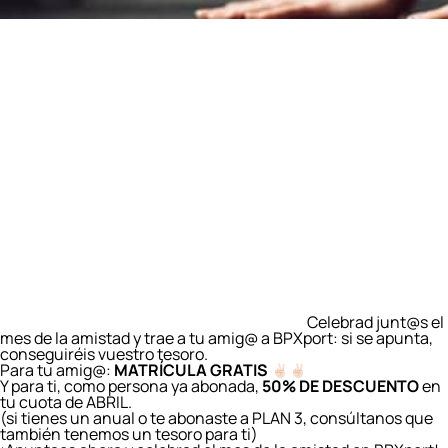
Celebrad junt@s el
mes de la amistad y trae a tu amig@ a BPXport: si se apunta,
conseguiréis vuestro tesoro.
Para tu amig@:
MATRÍCULA GRATIS
Y para ti, como persona ya abonada,
50% DE DESCUENTO
en
tu cuota de ABRIL.
(si tienes un anual o te abonaste a PLAN 3, consúltanos que
también tenemos un tesoro para ti)