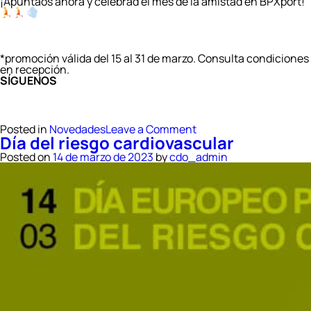
¡Apuntaos ahora y celebrad el mes de la amistad en BPXport!
*promoción válida del 15 al 31 de marzo. Consulta condiciones
en recepción.
SÍGUENOS
on
Posted in
Novedades
Leave a Comment
Día del riesgo cardiovascular
¡Quien
tiene
Posted on
14 de marzo de 2023
by
cdo_admin
un
amig@,
tiene
un
tesoro!