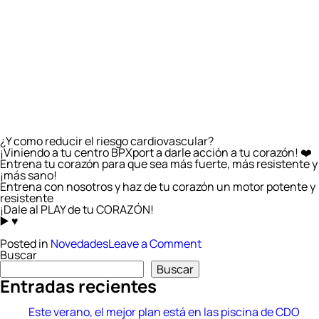
¿Y como reducir el riesgo cardiovascular?
¡Viniendo a tu centro BPXport a darle acción a tu corazón! ❤️
Entrena tu corazón para que sea más fuerte, más resistente y
¡más sano!
Entrena con nosotros y haz de tu corazón un motor potente y
resistente
¡Dale al PLAY de tu CORAZÓN!
▶️ ♥️
on
Posted in
Novedades
Leave a Comment
Día
Buscar
del
Buscar
riesgo
Entradas recientes
cardiovascular
Este verano, el mejor plan está en las piscina de CDO