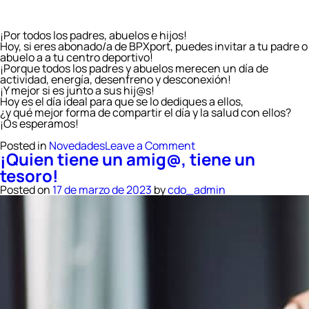
¡Por todos los padres, abuelos e hijos!
Hoy, si eres abonado/a de BPXport, puedes invitar a tu padre o
abuelo a a tu centro deportivo!
¡Porque todos los padres y abuelos merecen un día de
actividad, energía, desenfreno y desconexión!
¡Y mejor si es junto a sus hij@s!
Hoy es el día ideal para que se lo dediques a ellos,
¿y qué mejor forma de compartir el día y la salud con ellos?
¡Os esperamos!
on
Posted in
Novedades
Leave a Comment
¡Quien tiene un amig@, tiene un
¡Feliz
día
tesoro!
del
padre!
Posted on
17 de marzo de 2023
by
cdo_admin