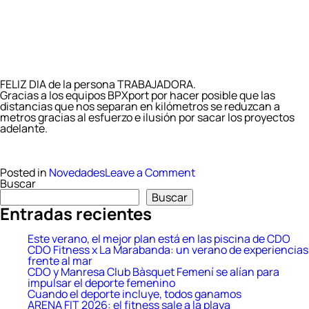
FELIZ DIA de la persona TRABAJADORA.
Gracias a los equipos BPXport por hacer posible que las
distancias que nos separan en kilómetros se reduzcan a
metros gracias al esfuerzo e ilusión por sacar los proyectos
adelante.
on
Posted in
Novedades
Leave a Comment
Día
Buscar
Internacional
Buscar
de
Entradas recientes
las
personas
trabajadoras
Este verano, el mejor plan está en las piscina de CDO
CDO Fitness x La Marabanda: un verano de experiencias
frente al mar
CDO y Manresa Club Bàsquet Femení se alían para
impulsar el deporte femenino
Cuando el deporte incluye, todos ganamos
ARENA FIT 2026: el fitness sale a la playa