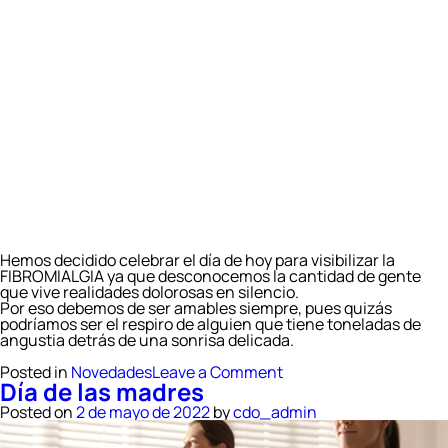
Hemos decidido celebrar el día de hoy para visibilizar la
FIBROMIALGIA ya que desconocemos la cantidad de gente
que vive realidades dolorosas en silencio.
Por eso debemos de ser amables siempre, pues quizás
podríamos ser el respiro de alguien que tiene toneladas de
angustia detrás de una sonrisa delicada.
on
Posted in
Novedades
Leave a Comment
Día de las madres
Día
Internacional
Posted on
2 de mayo de 2022
by
cdo_admin
de
la