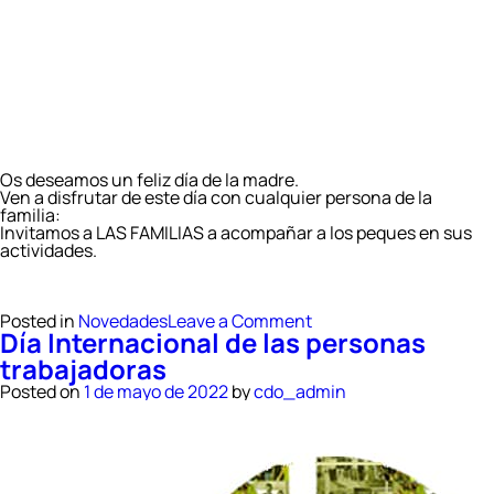
Os deseamos un feliz día de la madre.
Ven a disfrutar de este día con cualquier persona de la
familia:
Invitamos a LAS FAMILIAS a acompañar a los peques en sus
actividades.
on
Posted in
Novedades
Leave a Comment
Día Internacional de las personas
Día
de
trabajadoras
las
madres
Posted on
1 de mayo de 2022
by
cdo_admin