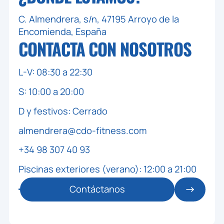
C. Almendrera, s/n, 47195 Arroyo de la
🕒 17:30 / 18:00
Encomienda, España
ALM - CDO XPRESS
CONTACTA CON
NOSOTROS
👥 0 / 20
CORE XPRESS - ALMENDRERA
ZONA: ALMENDRERA - SALA 2-3
L-V: 08:30 a 22:30
MONITOR: JULIO
S: 10:00 a 20:00
🕒 18:15 / 19:00
ALM - TONO
D y festivos: Cerrado
👥 0 / 50
almendrera@cdo-fitness.com
BODY PUMP - ALMENDRERA
ZONA: ALMENDRERA - SALA 2-3
+34 98 307 40 93
MONITOR: JULIO
Piscinas exteriores (verano): 12:00 a 21:00
🕒 19:15 / 20:00
ALM - CARDIO
Contáctanos
👥 0 / 41
BIKE - ALMENDRERA
ZONA: ALMENDRERA - SALA 4