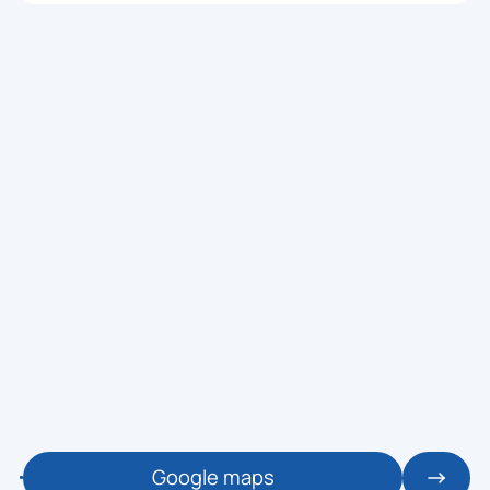
MONITOR: JULIO
🕒 19:15 / 20:15
ALM - DANCE
👥 0 / 50
ZUMBA - ALMENDRERA
ZONA: ALMENDRERA - SALA 2-3
MONITOR: BRENDA
🕒 20:15 / 21:15
ALM - BODY MIND
👥 0 / 50
ESPALDA SANA - ALMENDRERA
ZONA: ALMENDRERA - SALA 2-3
MONITOR: BRENDA
SÁB 08
Google maps
🕒 10:15 / 11:00
ALM - CARDIO