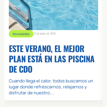
👥 0 / 41
BIKE VIRTUAL - ALMENDRERA
ZONA: ALMENDRERA - SALA 4
MONITOR: VIRTUAL
🕒 09:30 / 10:15
ALM - AGUA (ADULTOS)
Novedades
23 de junio de 2026
👥 0 / 22
AQUADYNAMIC - ALMENDRERA
ESTE VERANO, EL MEJOR
ZONA: ALMENDRERA - PISCINA ENSEÑANZA A
MONITOR: SILVIA
PLAN ESTÁ EN LAS PISCINA
DE CDO
🕒 09:30 / 10:30
ALM - DANCE
👥 0 / 50
Cuando llega el calor, todos buscamos un
ZUMBA - ALMENDRERA
lugar donde refrescarnos, relajarnos y
ZONA: ALMENDRERA - SALA 2-3
MONITOR: BRENDA
disfrutar de nuestro...
🕒 10:30 / 11:15
ALM - CARDIO