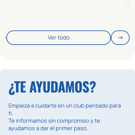
👥 0 / 41
BIKE - ALMENDRERA
ZONA: ALMENDRERA - SALA 4
MONITOR: SILVIA
Ver todo
🕒 10:45 / 11:30
ALM - TONO
👥 0 / 20
FUNCIONAL - ALMENDRERA
ZONA: ALMENDRERA - SALA 2-3
MONITOR: BRENDA
¿TE AYUDAMOS?
🕒 11:30 / 12:30
ALM - BODY MIND
👥 0 / 50
ESPALDA SANA - ALMENDRERA
Empieza a cuidarte en un club pensado para
ZONA: ALMENDRERA - SALA 2-3
ti.
MONITOR: BRENDA
Te informamos sin compromiso y te
ayudamos a dar el primer paso.
🕒 14:45 / 15:30
ALM - AGUA (ADULTOS)