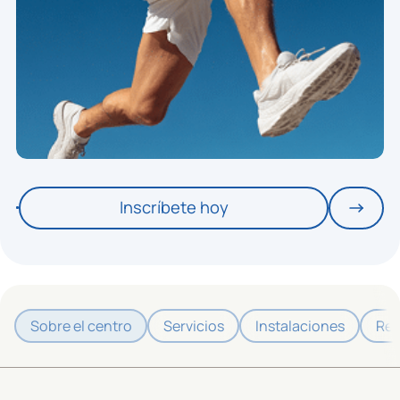
Inscríbete hoy
Sobre el centro
Servicios
Instalaciones
Res