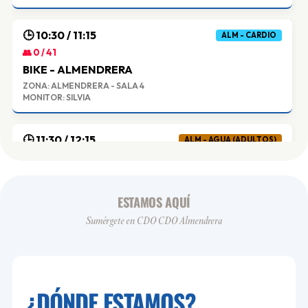
🕒 10:30 / 11:15
ALM - CARDIO
👥 0 / 41
BIKE - ALMENDRERA
ZONA: ALMENDRERA - SALA 4
MONITOR: SILVIA
🕒 11:30 / 12:15
ALM - AGUA (ADULTOS)
👥 0 / 22
AQUADYNAMIC - ALMENDRERA
ZONA: ALMENDRERA - PISCINA ENSEÑANZA A
ESTAMOS AQUÍ
MONITOR: SILVIA
Sumérgete en CDO CDO Almendrera
🕒 17:00 / 17:45
ALM - CARDIO
👥 0 / 41
BIKE VIRTUAL - ALMENDRERA
¿DÓNDE ESTAMOS?
ZONA: ALMENDRERA - SALA 4
MONITOR: VIRTUAL