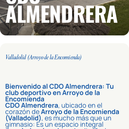
ALMENDRERA
Valladolid (Arroyo de la Encomienda)
Bienvenido al CDO Almendrera:
Tu
club deportivo en Arroyo de la
Encomienda
CDO Almendrera
, ubicado en el
corazón de
Arroyo de la Encomienda
(Valladolid)
, es mucho más que un
gimnasio: Es un espacio integral