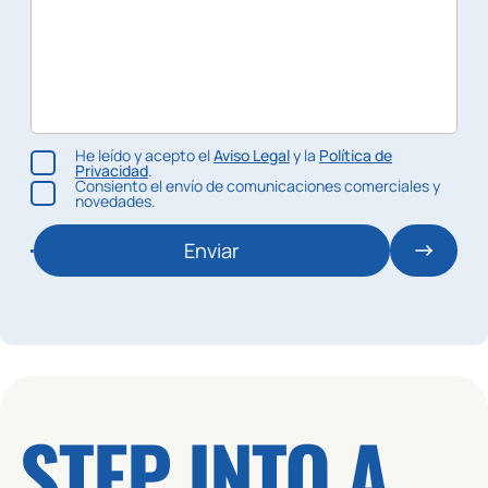
🕒 18:15 / 19:00
ALM - CARDIO
👥 0 / 41
BIKE VIRTUAL - ALMENDRERA
ZONA: ALMENDRERA - SALA 4
MONITOR: VIRTUAL
He leído y acepto el
Aviso Legal
y la
Política de
Privacidad
.
🕒 19:15 / 20:00
ALM - CARDIO
Consiento el envío de comunicaciones comerciales y
novedades.
👥 0 / 50
BODY COMBAT - ALMENDRERA
Enviar
ZONA: ALMENDRERA - SALA 2-3
MONITOR: GUILLERMO
🕒 19:15 / 20:00
ALM - CARDIO
👥 0 / 41
BIKE - ALMENDRERA
ZONA: ALMENDRERA - SALA 4
STEP INTO A
MONITOR: JULIO