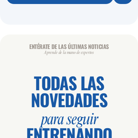
👥 0 / 41
BIKE - ALMENDRERA
ZONA: ALMENDRERA - SALA 4
MONITOR: JULIO
🕒 11:15 / 12:00
ALM - TONO
ENTÉRATE DE LAS ÚLTIMAS NOTICIAS
👥 0 / 50
Aprende de la mano de expertos
BODY PUMP - ALMENDRERA
ZONA: ALMENDRERA - SALA 2-3
MONITOR: JULIO
TODAS LAS
NOVEDADES
🕒 11:15 / 12:00
ALM - CARDIO
👥 0 / 41
BIKE VIRTUAL - ALMENDRERA
ZONA: ALMENDRERA - SALA 4
para seguir
MONITOR: VIRTUAL
ENTRENANDO
🕒 12:15 / 13:00
ALM - BODY MIND