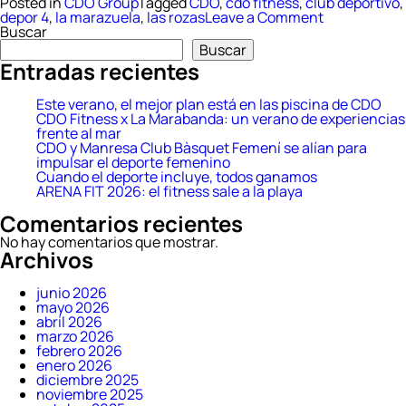
Posted in
CDO Group
Tagged
CDO
,
cdo fitness
,
club deportivo
,
on
depor 4
,
la marazuela
,
las rozas
Leave a Comment
CDO
Buscar
impulsará
Buscar
el
Entradas recientes
nuevo
centro
deportivo
Este verano, el mejor plan está en las piscina de CDO
La
CDO Fitness x La Marabanda: un verano de experiencias
Marazuela
frente al mar
en
CDO y Manresa Club Bàsquet Femení se alían para
Las
impulsar el deporte femenino
Rozas
Cuando el deporte incluye, todos ganamos
ARENA FIT 2026: el fitness sale a la playa
Comentarios recientes
No hay comentarios que mostrar.
Archivos
junio 2026
mayo 2026
abril 2026
marzo 2026
febrero 2026
enero 2026
diciembre 2025
noviembre 2025