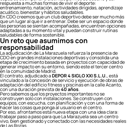
respuesta a muchas formas de vivir el deporte:
entrenamiento, natación, actividades dirigidas, aprendizaje
acuático, bienestar y hábitos saludables.
En CDO creemos que un club deportivo debe ser mucho más
que un lugar al que ir a entrenar. Debe ser un espacio donde
las personas se sientan acompañadas, encuentren opciones
adaptadas a su momento vital y puedan construir rutinas
saludables de forma sostenible.
Un reto que asumimos con
responsabilidad
La adjudicación de La Marazuela refuerza la presencia de
CDO en grandes instalaciones deportivas y consolida una
etapa de crecimiento basada en proyectos con capacidad de
generar impacto en su entorno, siendo este el tercer centro
en la comunidad de Madrid.
El contrato, adjudicado a
DEPOR 4 SIGLO XXI S.L.U.
, está
vinculado a la concesión de servicio y ejecución de obras de
adaptación del edificio fitness y piscinas en la calle Acanto,
con una duración prevista de
40 años
.
Pero sabemos que los proyectos importantes no se
construyen solo con instalaciones. Se construyen con
equipos, con escucha, con planificación y con una forma de
hacer las cosas que ponga al usuario en el centro.
Por eso, afrontamos esta nueva etapa con una idea clara:
trabajar paso a paso para que La Marazuela sea un centro
vivo, bien gestionado y conectado con las necesidades reales
de Las Rozas.