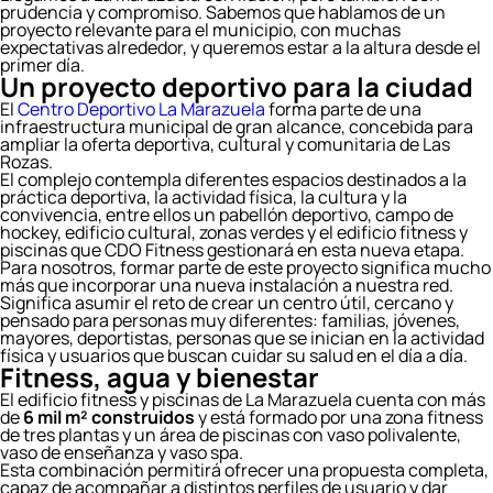
prudencia y compromiso. Sabemos que hablamos de un
proyecto relevante para el municipio, con muchas
expectativas alrededor, y queremos estar a la altura desde el
primer día.
Un proyecto deportivo para la ciudad
El
Centro Deportivo La Marazuela
forma parte de una
infraestructura municipal de gran alcance, concebida para
ampliar la oferta deportiva, cultural y comunitaria de Las
Rozas.
El complejo contempla diferentes espacios destinados a la
práctica deportiva, la actividad física, la cultura y la
convivencia, entre ellos un pabellón deportivo, campo de
hockey, edificio cultural, zonas verdes y el edificio fitness y
piscinas que CDO Fitness gestionará en esta nueva etapa.
Para nosotros, formar parte de este proyecto significa mucho
más que incorporar una nueva instalación a nuestra red.
Significa asumir el reto de crear un centro útil, cercano y
pensado para personas muy diferentes: familias, jóvenes,
mayores, deportistas, personas que se inician en la actividad
física y usuarios que buscan cuidar su salud en el día a día.
Fitness, agua y bienestar
El edificio fitness y piscinas de La Marazuela cuenta con más
de
6 mil m² construidos
y está formado por una zona fitness
de tres plantas y un área de piscinas con vaso polivalente,
vaso de enseñanza y vaso spa.
Esta combinación permitirá ofrecer una propuesta completa,
capaz de acompañar a distintos perfiles de usuario y dar