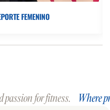
EPORTE FEMENINO
C
C
 passion for fitness.
Where pr