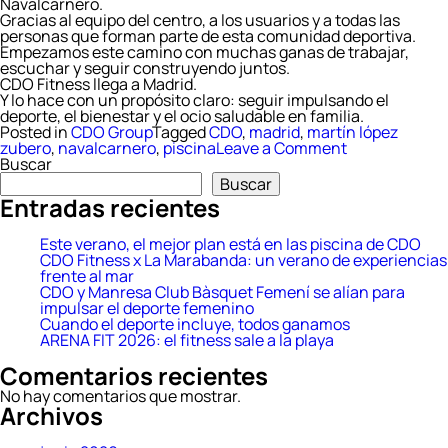
Navalcarnero.
Gracias al equipo del centro, a los usuarios y a todas las
personas que forman parte de esta comunidad deportiva.
Empezamos este camino con muchas ganas de trabajar,
escuchar y seguir construyendo juntos.
CDO Fitness llega a Madrid.
Y lo hace con un propósito claro: seguir impulsando el
deporte, el bienestar y el ocio saludable en familia.
Posted in
CDO Group
Tagged
CDO
,
madrid
,
martín lópez
on
zubero
,
navalcarnero
,
piscina
Leave a Comment
CDO
Buscar
Fitness
Buscar
llega
Entradas recientes
a
Madrid
con
Este verano, el mejor plan está en las piscina de CDO
el
CDO Fitness x La Marabanda: un verano de experiencias
nuevo
frente al mar
CDO
CDO y Manresa Club Bàsquet Femení se alían para
Martín
impulsar el deporte femenino
López
Cuando el deporte incluye, todos ganamos
Zubero
ARENA FIT 2026: el fitness sale a la playa
en
Comentarios recientes
Navalcarnero
No hay comentarios que mostrar.
Archivos