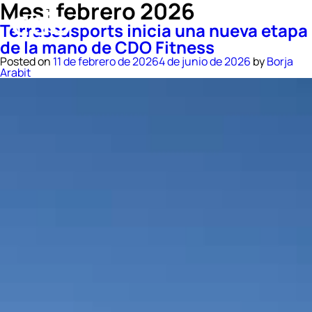
Mes:
febrero 2026
Terrassasports inicia una nueva etapa
de la mano de CDO Fitness
Posted on
11 de febrero de 2026
4 de junio de 2026
by
Borja
Arabit