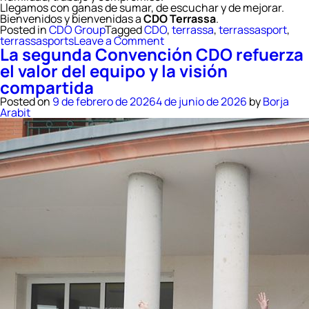
Llegamos con ganas de sumar, de escuchar y de mejorar.
Bienvenidos y bienvenidas a
CDO Terrassa
.
Posted in
CDO Group
Tagged
CDO
,
terrassa
,
terrassasport
,
on
terrassasports
Leave a Comment
La segunda Convención CDO refuerza
Terrassasports
inicia
el valor del equipo y la visión
una
compartida
nueva
etapa
Posted on
9 de febrero de 2026
4 de junio de 2026
by
Borja
de
Arabit
la
mano
de
CDO
Fitness