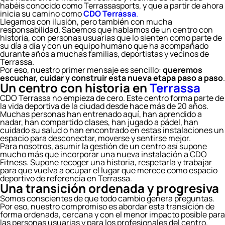
habéis conocido como Terrassasports, y que a partir de ahora
inicia su camino como
CDO Terrassa
.
Llegamos con ilusión, pero también con mucha
responsabilidad. Sabemos que hablamos de un centro con
historia, con personas usuarias que lo sienten como parte de
su día a día y con un equipo humano que ha acompañado
durante años a muchas familias, deportistas y vecinos de
Terrassa.
Por eso, nuestro primer mensaje es sencillo:
queremos
escuchar, cuidar y construir esta nueva etapa paso a paso
.
Un centro con historia en
Terrassa
CDO Terrassa no empieza de cero. Este centro forma parte de
la vida deportiva de la ciudad desde hace más de 20 años.
Muchas personas han entrenado aquí, han aprendido a
nadar, han compartido clases, han jugado a pádel, han
cuidado su salud o han encontrado en estas instalaciones un
espacio para desconectar, moverse y sentirse mejor.
Para nosotros, asumir la gestión de un centro así supone
mucho más que incorporar una nueva instalación a CDO
Fitness. Supone recoger una historia, respetarla y trabajar
para que vuelva a ocupar el lugar que merece como espacio
deportivo de referencia en Terrassa.
Una transición ordenada y progresiva
Somos conscientes de que todo cambio genera preguntas.
Por eso, nuestro compromiso es abordar esta transición de
forma ordenada, cercana y con el menor impacto posible para
las personas usuarias y para los profesionales del centro.