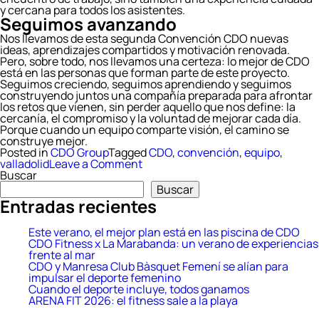
y cercana para todos los asistentes.
Seguimos avanzando
Nos llevamos de esta segunda Convención CDO nuevas
ideas, aprendizajes compartidos y motivación renovada.
Pero, sobre todo, nos llevamos una certeza: lo mejor de CDO
está en las personas que forman parte de este proyecto.
Seguimos creciendo, seguimos aprendiendo y seguimos
construyendo juntos una compañía preparada para afrontar
los retos que vienen, sin perder aquello que nos define: la
cercanía, el compromiso y la voluntad de mejorar cada día.
Porque cuando un equipo comparte visión, el camino se
construye mejor.
Posted in
CDO Group
Tagged
CDO
,
convención
,
equipo
,
on
valladolid
Leave a Comment
La
Buscar
segunda
Buscar
Convención
Entradas recientes
CDO
refuerza
el
Este verano, el mejor plan está en las piscina de CDO
valor
CDO Fitness x La Marabanda: un verano de experiencias
del
frente al mar
equipo
CDO y Manresa Club Bàsquet Femení se alían para
y
impulsar el deporte femenino
la
Cuando el deporte incluye, todos ganamos
visión
ARENA FIT 2026: el fitness sale a la playa
compartida