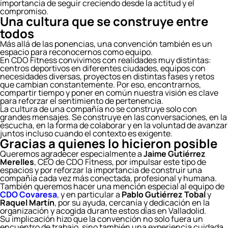
importancia de seguir creciendo desde la actitud y el
compromiso.
Una cultura que se construye entre
todos
Más allá de las ponencias, una convención también es un
espacio para reconocernos como equipo.
En CDO Fitness convivimos con realidades muy distintas:
centros deportivos en diferentes ciudades, equipos con
necesidades diversas, proyectos en distintas fases y retos
que cambian constantemente. Por eso, encontrarnos,
compartir tiempo y poner en común nuestra visión es clave
para reforzar el sentimiento de pertenencia.
La cultura de una compañía no se construye solo con
grandes mensajes. Se construye en las conversaciones, en la
escucha, en la forma de colaborar y en la voluntad de avanzar
juntos incluso cuando el contexto es exigente.
Gracias a quienes lo hicieron posible
Queremos agradecer especialmente a
Jaime Gutiérrez
Merelles
, CEO de CDO Fitness, por impulsar este tipo de
espacios y por reforzar la importancia de construir una
compañía cada vez más conectada, profesional y humana.
También queremos hacer una mención especial al equipo de
CDO Covaresa
, y en particular a
Pablo Gutiérrez Tobal
y
Raquel Martín
, por su ayuda, cercanía y dedicación en la
organización y acogida durante estos días en Valladolid.
Su implicación hizo que la convención no solo fuera un
encuentro de trabajo, sino también una experiencia cuidada