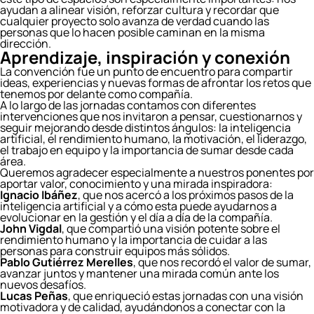
ayudan a alinear visión, reforzar cultura y recordar que
cualquier proyecto solo avanza de verdad cuando las
personas que lo hacen posible caminan en la misma
dirección.
Aprendizaje, inspiración y conexión
La convención fue un punto de encuentro para compartir
ideas, experiencias y nuevas formas de afrontar los retos que
tenemos por delante como compañía.
A lo largo de las jornadas contamos con diferentes
intervenciones que nos invitaron a pensar, cuestionarnos y
seguir mejorando desde distintos ángulos: la inteligencia
artificial, el rendimiento humano, la motivación, el liderazgo,
el trabajo en equipo y la importancia de sumar desde cada
área.
Queremos agradecer especialmente a nuestros ponentes por
aportar valor, conocimiento y una mirada inspiradora:
Ignacio Ibáñez
, que nos acercó a los próximos pasos de la
inteligencia artificial y a cómo esta puede ayudarnos a
evolucionar en la gestión y el día a día de la compañía.
John Vigdal
, que compartió una visión potente sobre el
rendimiento humano y la importancia de cuidar a las
personas para construir equipos más sólidos.
Pablo Gutiérrez Merelles
, que nos recordó el valor de sumar,
avanzar juntos y mantener una mirada común ante los
nuevos desafíos.
Lucas Peñas
, que enriqueció estas jornadas con una visión
motivadora y de calidad, ayudándonos a conectar con la