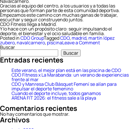
Navalcarnero.
Gracias al equipo del centro, a los usuarios y a todas las
personas que forman parte de esta comunidad deportiva.
Empezamos este camino con muchas ganas de trabajar,
escuchar y seguir construyendo juntos.
CDO Fitness llega a Madrid.
Y lo hace con un propósito claro: seguir impulsando el
deporte, el bienestar y el ocio saludable en familia.
Posted in
CDO Group
Tagged
CDO
,
madrid
,
martín lópez
on
zubero
,
navalcarnero
,
piscina
Leave a Comment
CDO
Buscar
Fitness
Buscar
llega
Entradas recientes
a
Madrid
con
Este verano, el mejor plan está en las piscina de CDO
el
CDO Fitness x La Marabanda: un verano de experiencias
nuevo
frente al mar
CDO
CDO y Manresa Club Bàsquet Femení se alían para
Martín
impulsar el deporte femenino
López
Cuando el deporte incluye, todos ganamos
Zubero
ARENA FIT 2026: el fitness sale a la playa
en
Comentarios recientes
Navalcarnero
No hay comentarios que mostrar.
Archivos