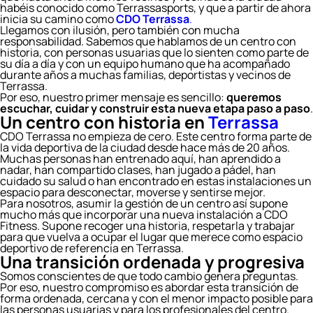
habéis conocido como Terrassasports, y que a partir de ahora
inicia su camino como
CDO Terrassa
.
Llegamos con ilusión, pero también con mucha
responsabilidad. Sabemos que hablamos de un centro con
historia, con personas usuarias que lo sienten como parte de
su día a día y con un equipo humano que ha acompañado
durante años a muchas familias, deportistas y vecinos de
Terrassa.
Por eso, nuestro primer mensaje es sencillo:
queremos
escuchar, cuidar y construir esta nueva etapa paso a paso
.
Un centro con historia en
Terrassa
CDO Terrassa no empieza de cero. Este centro forma parte de
la vida deportiva de la ciudad desde hace más de 20 años.
Muchas personas han entrenado aquí, han aprendido a
nadar, han compartido clases, han jugado a pádel, han
cuidado su salud o han encontrado en estas instalaciones un
espacio para desconectar, moverse y sentirse mejor.
Para nosotros, asumir la gestión de un centro así supone
mucho más que incorporar una nueva instalación a CDO
Fitness. Supone recoger una historia, respetarla y trabajar
para que vuelva a ocupar el lugar que merece como espacio
deportivo de referencia en Terrassa.
Una transición ordenada y progresiva
Somos conscientes de que todo cambio genera preguntas.
Por eso, nuestro compromiso es abordar esta transición de
forma ordenada, cercana y con el menor impacto posible para
las personas usuarias y para los profesionales del centro.