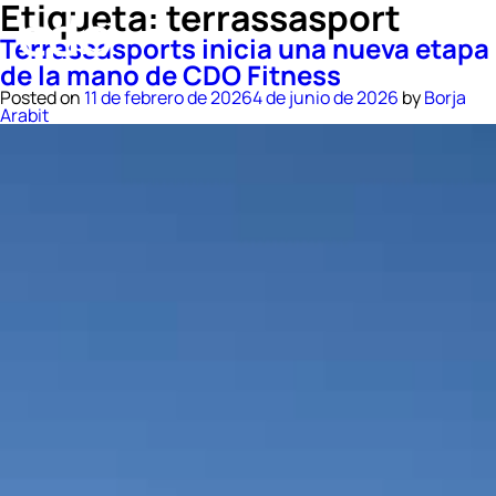
Etiqueta:
terrassasport
Terrassasports inicia una nueva etapa
de la mano de CDO Fitness
Posted on
11 de febrero de 2026
4 de junio de 2026
by
Borja
Arabit