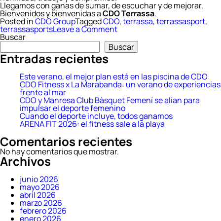
Llegamos con ganas de sumar, de escuchar y de mejorar.
Bienvenidos y bienvenidas a
CDO Terrassa
.
Posted in
CDO Group
Tagged
CDO
,
terrassa
,
terrassasport
,
on
terrassasports
Leave a Comment
Terrassasports
Buscar
inicia
Buscar
una
Entradas recientes
nueva
etapa
de
Este verano, el mejor plan está en las piscina de CDO
la
CDO Fitness x La Marabanda: un verano de experiencias
mano
frente al mar
de
CDO y Manresa Club Bàsquet Femení se alían para
CDO
impulsar el deporte femenino
Fitness
Cuando el deporte incluye, todos ganamos
ARENA FIT 2026: el fitness sale a la playa
Comentarios recientes
No hay comentarios que mostrar.
Archivos
junio 2026
mayo 2026
abril 2026
marzo 2026
febrero 2026
enero 2026