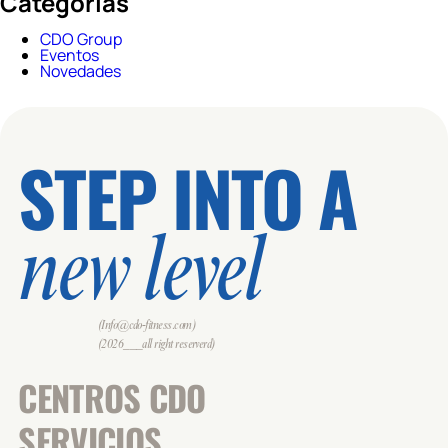
Categorías
CDO Group
Eventos
Novedades
STEP INTO A
new level
(Info@cdo-fitness.com)
(2026___all right reserverd)
CENTROS CDO
SERVICIOS