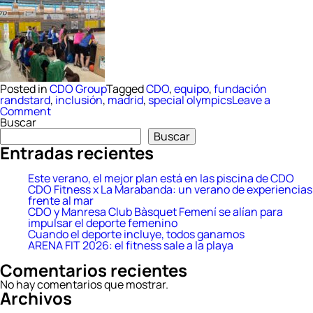
Posted in
CDO Group
Tagged
CDO
,
equipo
,
fundación
randstard
,
inclusión
,
madrid
,
special olympics
Leave a
on
Comment
Cuando
Buscar
el
Buscar
deporte
Entradas recientes
incluye,
todos
ganamos
Este verano, el mejor plan está en las piscina de CDO
CDO Fitness x La Marabanda: un verano de experiencias
frente al mar
CDO y Manresa Club Bàsquet Femení se alían para
impulsar el deporte femenino
Cuando el deporte incluye, todos ganamos
ARENA FIT 2026: el fitness sale a la playa
Comentarios recientes
No hay comentarios que mostrar.
Archivos