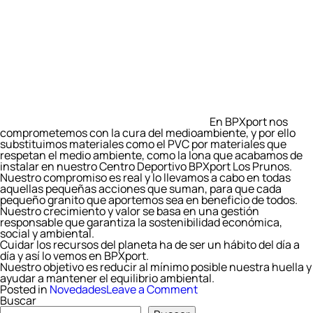
En BPXport nos
comprometemos con la cura del medioambiente, y por ello
substituimos materiales como el PVC por materiales que
respetan el medio ambiente, como la lona que acabamos de
instalar en nuestro Centro Deportivo BPXport Los Prunos.
Nuestro compromiso es real y lo llevamos a cabo en todas
aquellas pequeñas acciones que suman, para que cada
pequeño granito que aportemos sea en beneficio de todos.
Nuestro crecimiento y valor se basa en una gestión
responsable que garantiza la sostenibilidad económica,
social y ambiental.
Cuidar los recursos del planeta ha de ser un hábito del día a
día y así lo vemos en BPXport.
Nuestro objetivo es reducir al mínimo posible nuestra huella y
ayudar a mantener el equilibrio ambiental.
on
Posted in
Novedades
Leave a Comment
Cuidamos
Buscar
del