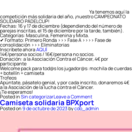
Ya tenemos aquí la
competición más solidaria del año, ¡nuestro CAMPEONATO
SOLIDARIO PÁDELCUP!
Fechas: 16 y 17 de diciembre (dependiendo del número de
parejas inscritas, el 15 de diciembre por la tarde, también).
Categorías: Masculina, Femenina y Mixta.
✔ Formato: Primero Ronda >>> Fase A >>>> Fase de
consolidación >>> Eliminatorias
Inscríbete ahora
AQUÍ
14€/persona socios / 16€/persona no socios.
Donación: a la Asociación Contra el Cáncer, 4€ por
participante
Welcome pack para tod@s los jugador@s: mochila de cuerdas
+ botellín + camiseta
Trofeos
Apúntate, pásatelo genial, y por cada inscrito, donaremos 4€
a la Asociación de la lucha contra el Cáncer.
¡Te esperamos!
on
Posted in
Sin categorizar
Leave a Comment
Camiseta solidaria BPXport
Campeonato
de
Posted on
9 de octubre de 2023
by
cdo_admin
Pádel
Solidario