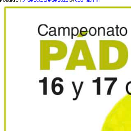
Posted on
31 de octubre de 2023
by
cdo_admin
PÁDELCUP