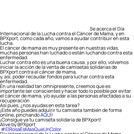
Se acerca el Día
Internacional de la Lucha contra el Cáncer de Mama, y en
BPXport, como cada año, vamos a ayudar contribuir en esta
lucha.
El cáncer de mama es muy presente en nuestras vidas,
muchas personas han luchado o están luchando contra esta
enfermedad.
Luchar contra ello es una buena causa, y por ello, volvemos
iniciar la acción de la venta de camisetas solidarias de
BPXport contra el cáncer de mama,
y, así, poder recaudar fondos para luchar contra esta
enfermedad.
En una realidad tan omnipresente, creemos que es
importante ser conscientes y hacer todo lo posible por evitar
el cáncer de mama, y/o ayudar a las personas afectadas a su
recuperación
Así pues, ¿nos ayudas en esta tarea?
¡Este año puedes adquirir tu camiseta también de forma
online, pinchando
AQUÍ
!
¡Consigue ya tu camiseta solidaria de BPXport!
Alive by BPXport
️
#ElRosaEsMasQueUnColor ️