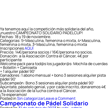
Ya tenemos aquí la competición más solidaria del año,
¡nuestro CAMPEONATO SOLIDARIO PÁDELCUP!
Fechas: 18 y 19 de noviembre.
Categorías: 5ª Masculina, femenina o mixta, 4ª Masculina,
femenina o mixta, 3ª Masculina, femenina o mixta
Inscripciones
AQUÍ
Precios: 14€/persona socios / 16€/persona no socios.
Donación: a la Asociación Contra el Cáncer, 4€ por
participante
Welcome pack para tod@s los jugador@s: Mochila de cuerdas
+ Botellín + Camiseta
+ 1 alquiler pádel 90′
Ganadores :1 abono mensual + bono 3 sesiones alquiler pista
pádel 90′
Subcampeón: Bono 3 sesiones alquiler pista pádel 90′
Apúntate, pásatelo genial, y por cada inscrito, donaremos 4€
a la Asociación de la lucha contra el Cáncer.
¡Te esperamos!
on
Posted in
Sin categorizar
Leave a Comment
Campeonato de Pádel Solidario
CAMPEONATO
SOLIDARIO