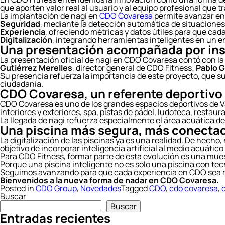
que aporten valor real al usuario y al equipo profesional que 
La implantación de nagi en
CDO Covaresa
permite avanzar en 
Seguridad
, mediante la detección automática de situaciones d
Experiencia
, ofreciendo métricas y datos útiles para que ca
Digitalización
, integrando herramientas inteligentes en un en
Una presentación acompañada por inst
La presentación oficial de nagi en CDO Covaresa contó con l
Gutiérrez Merelles
, director general de CDO Fitness;
Pablo G
Su presencia refuerza la importancia de este proyecto, que sup
ciudadanía.
CDO Covaresa, un referente deportivo 
CDO Covaresa es uno de los grandes espacios deportivos de V
interiores y exteriores, spa, pistas de pádel, ludoteca, restaur
La llegada de nagi refuerza especialmente el área acuática de
Una piscina más segura, más conectad
La digitalización de las piscinas ya es una realidad. De hecho,
objetivo de incorporar inteligencia artificial al medio acuático
Para CDO Fitness, formar parte de esta evolución es una mues
Porque una piscina inteligente no es solo una piscina con tec
Seguimos avanzando para que cada experiencia en CDO sea m
Bienvenidos a la nueva forma de nadar en CDO Covaresa.
Posted in
CDO Group
,
Novedades
Tagged
CDO
,
cdo covaresa
,
d
Buscar
Buscar
Entradas recientes