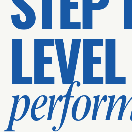
STEP 
LEVEL
perfor