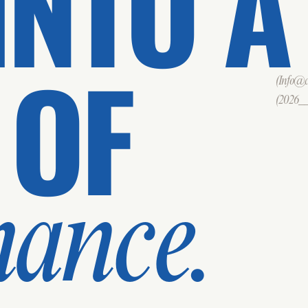
INTO A
 OF
(Info@cd
(2026___
mance.