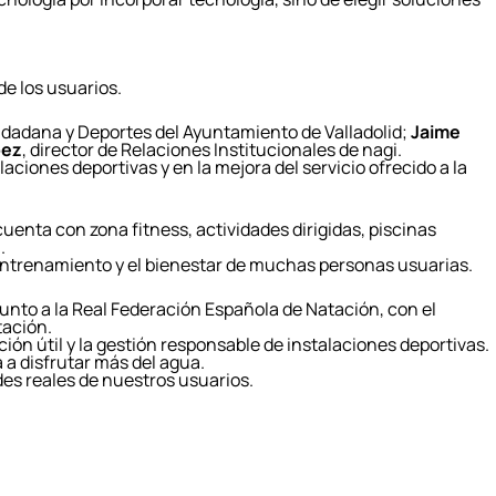
de los usuarios.
iudadana y Deportes del Ayuntamiento de Valladolid;
Jaime
pez
, director de Relaciones Institucionales de nagi.
ciones deportivas y en la mejora del servicio ofrecido a la
 cuenta con zona fitness, actividades dirigidas, piscinas
.
l entrenamiento y el bienestar de muchas personas usuarias.
 junto a la Real Federación Española de Natación, con el
tación.
ón útil y la gestión responsable de instalaciones deportivas.
 a disfrutar más del agua.
s reales de nuestros usuarios.
resa,
era
na