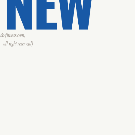
 NEW
o-fitness.com)
all right reserverd)