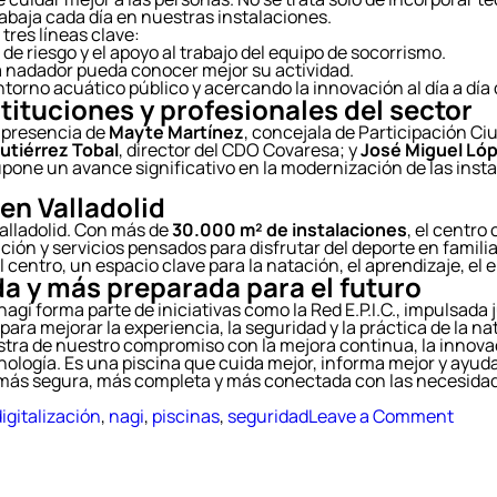
trabaja cada día en nuestras instalaciones.
tres líneas clave:
e riesgo y el apoyo al trabajo del equipo de socorrismo.
da nadador pueda conocer mejor su actividad.
torno acuático público y acercando la innovación al día a día 
ituciones y profesionales del sector
a presencia de
Mayte Martínez
, concejala de Participación C
utiérrez Tobal
, director del CDO Covaresa; y
José Miguel Ló
one un avance significativo en la modernización de las instala
en Valladolid
alladolid. Con más de
30.000 m² de instalaciones
, el centro
ación y servicios pensados para disfrutar del deporte en familia
l centro, un espacio clave para la natación, el aprendizaje, e
a y más preparada para el futuro
 nagi forma parte de iniciativas como la Red E.P.I.C., impulsada
 para mejorar la experiencia, la seguridad y la práctica de la na
tra de nuestro compromiso con la mejora continua, la innovaci
nología. Es una piscina que cuida mejor, informa mejor y ayuda
ás segura, más completa y más conectada con las necesidade
on
igitalización
,
nagi
,
piscinas
,
seguridad
Leave a Comment
CDO
Cova
prim
pisci