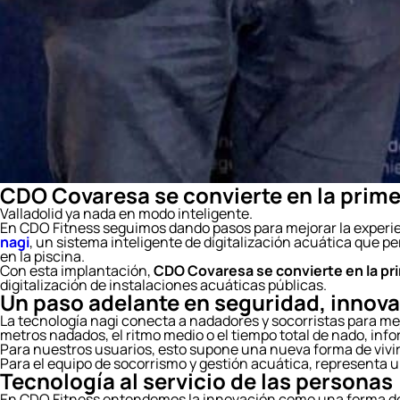
CDO Covaresa se convierte en la primer
Valladolid ya nada en modo inteligente.
En CDO Fitness seguimos dando pasos para mejorar la experien
nagi
, un sistema inteligente de digitalización acuática que p
en la piscina.
Con esta implantación,
CDO Covaresa se convierte en la prim
digitalización de instalaciones acuáticas públicas.
Un paso adelante en seguridad, innova
La tecnología nagi conecta a nadadores y socorristas para mej
metros nadados, el ritmo medio o el tiempo total de nado, inf
Para nuestros usuarios, esto supone una nueva forma de vivi
Para el equipo de socorrismo y gestión acuática, representa u
Tecnología al servicio de las personas
En CDO Fitness entendemos la innovación como una forma de cu