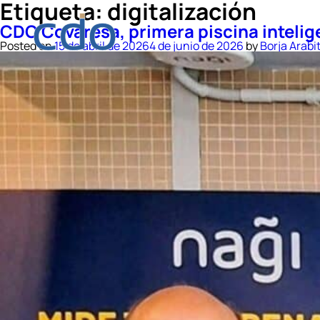
Etiqueta:
digitalización
CDO Covaresa, primera piscina intelige
Posted on
15 de abril de 2026
4 de junio de 2026
by
Borja Arabi