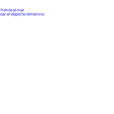
intel
de
Valla
frente al mar
con
sar el deporte femenino
nagi