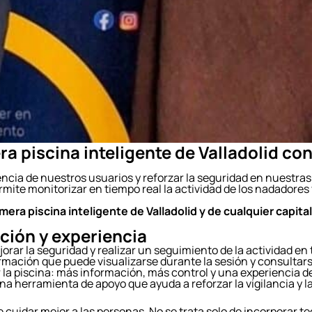
a piscina inteligente de Valladolid con
cia de nuestros usuarios y reforzar la seguridad en nuestras 
ermite monitorizar en tiempo real la actividad de los nadador
era piscina inteligente de Valladolid y de cualquier capital
ción y experiencia
orar la seguridad y realizar un seguimiento de la actividad en
ormación que puede visualizarse durante la sesión y consultar
r la piscina: más información, más control y una experiencia
na herramienta de apoyo que ayuda a reforzar la vigilancia y l
idar mejor a las personas. No se trata solo de incorporar tec