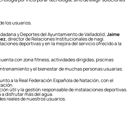
de los usuarios.
iudadana y Deportes del Ayuntamiento de Valladolid;
Jaime
pez
, director de Relaciones Institucionales de nagi.
ciones deportivas y en la mejora del servicio ofrecido a la
 cuenta con zona fitness, actividades dirigidas, piscinas
.
l entrenamiento y el bienestar de muchas personas usuarias.
 junto a la Real Federación Española de Natación, con el
tación.
ón útil y la gestión responsable de instalaciones deportivas.
 a disfrutar más del agua.
s reales de nuestros usuarios.
resa,
era
na