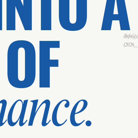
INTO A
 OF
(Info@cd
(2026___
mance.