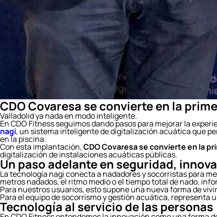
CDO Covaresa se convierte en la primer
Valladolid ya nada en modo inteligente.
En CDO Fitness seguimos dando pasos para mejorar la experien
nagi
, un sistema inteligente de digitalización acuática que p
en la piscina.
Con esta implantación,
CDO Covaresa se convierte en la prim
digitalización de instalaciones acuáticas públicas.
Un paso adelante en seguridad, innova
La tecnología nagi conecta a nadadores y socorristas para mej
metros nadados, el ritmo medio o el tiempo total de nado, inf
Para nuestros usuarios, esto supone una nueva forma de vivi
Para el equipo de socorrismo y gestión acuática, representa u
Tecnología al servicio de las personas
En CDO Fitness entendemos la innovación como una forma de cu