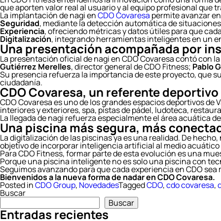
que aporten valor real al usuario y al equipo profesional que 
La implantación de nagi en
CDO Covaresa
permite avanzar en 
Seguridad
, mediante la detección automática de situaciones d
Experiencia
, ofreciendo métricas y datos útiles para que ca
Digitalización
, integrando herramientas inteligentes en un en
Una presentación acompañada por inst
La presentación oficial de nagi en CDO Covaresa contó con l
Gutiérrez Merelles
, director general de CDO Fitness;
Pablo G
Su presencia refuerza la importancia de este proyecto, que sup
ciudadanía.
CDO Covaresa, un referente deportivo 
CDO Covaresa es uno de los grandes espacios deportivos de V
interiores y exteriores, spa, pistas de pádel, ludoteca, restaur
La llegada de nagi refuerza especialmente el área acuática de
Una piscina más segura, más conectad
La digitalización de las piscinas ya es una realidad. De hecho,
objetivo de incorporar inteligencia artificial al medio acuático
Para CDO Fitness, formar parte de esta evolución es una mues
Porque una piscina inteligente no es solo una piscina con tec
Seguimos avanzando para que cada experiencia en CDO sea m
Bienvenidos a la nueva forma de nadar en CDO Covaresa.
Posted in
CDO Group
,
Novedades
Tagged
CDO
,
cdo covaresa
,
d
Buscar
Buscar
Entradas recientes