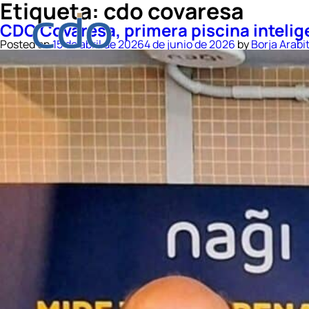
Etiqueta:
cdo covaresa
CDO Covaresa, primera piscina intelige
Posted on
15 de abril de 2026
4 de junio de 2026
by
Borja Arabi