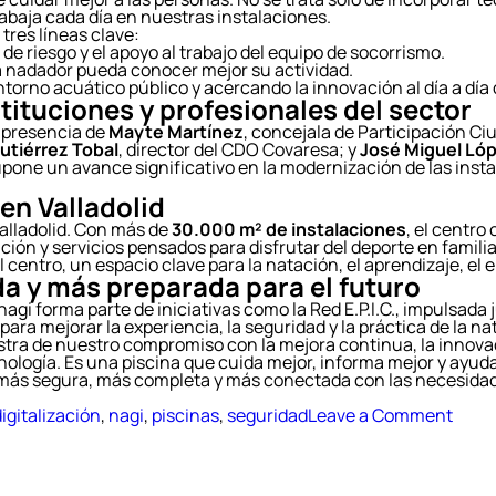
trabaja cada día en nuestras instalaciones.
tres líneas clave:
e riesgo y el apoyo al trabajo del equipo de socorrismo.
da nadador pueda conocer mejor su actividad.
torno acuático público y acercando la innovación al día a día 
ituciones y profesionales del sector
a presencia de
Mayte Martínez
, concejala de Participación C
utiérrez Tobal
, director del CDO Covaresa; y
José Miguel Ló
one un avance significativo en la modernización de las instala
en Valladolid
alladolid. Con más de
30.000 m² de instalaciones
, el centro
ación y servicios pensados para disfrutar del deporte en familia
l centro, un espacio clave para la natación, el aprendizaje, e
a y más preparada para el futuro
 nagi forma parte de iniciativas como la Red E.P.I.C., impulsada
 para mejorar la experiencia, la seguridad y la práctica de la na
tra de nuestro compromiso con la mejora continua, la innovaci
nología. Es una piscina que cuida mejor, informa mejor y ayuda
ás segura, más completa y más conectada con las necesidade
on
igitalización
,
nagi
,
piscinas
,
seguridad
Leave a Comment
CDO
Cova
prim
pisci