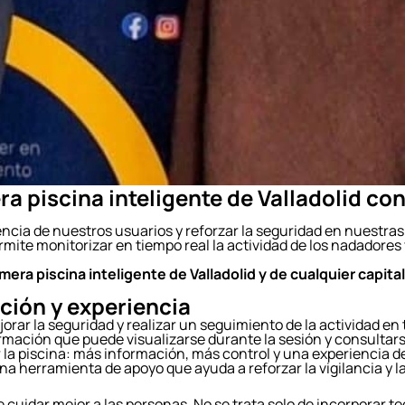
a piscina inteligente de Valladolid con
cia de nuestros usuarios y reforzar la seguridad en nuestras 
ermite monitorizar en tiempo real la actividad de los nadador
era piscina inteligente de Valladolid y de cualquier capital
ción y experiencia
orar la seguridad y realizar un seguimiento de la actividad en
ormación que puede visualizarse durante la sesión y consultar
r la piscina: más información, más control y una experiencia
na herramienta de apoyo que ayuda a reforzar la vigilancia y l
idar mejor a las personas. No se trata solo de incorporar tec