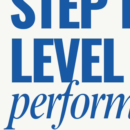
STEP 
LEVEL
perfor