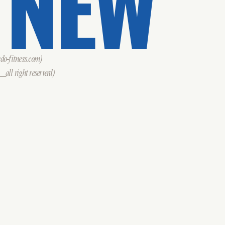
 NEW
o-fitness.com)
all right reserverd)