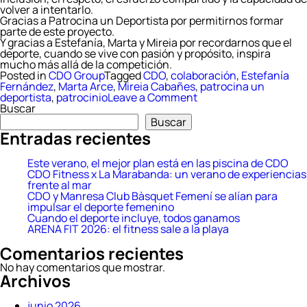
volver a intentarlo.
Gracias a Patrocina un Deportista por permitirnos formar
parte de este proyecto.
Y gracias a Estefanía, Marta y Mireia por recordarnos que el
deporte, cuando se vive con pasión y propósito, inspira
mucho más allá de la competición.
Posted in
CDO Group
Tagged
CDO
,
colaboración
,
Estefanía
Fernández
,
Marta Arce
,
Mireia Cabañes
,
patrocina un
on
deportista
,
patrocinio
Leave a Comment
CDO
Buscar
Fitness
Buscar
se
Entradas recientes
suma
a
Patrocina
Este verano, el mejor plan está en las piscina de CDO
un
CDO Fitness x La Marabanda: un verano de experiencias
Deportista
frente al mar
para
CDO y Manresa Club Bàsquet Femení se alían para
apoyar
impulsar el deporte femenino
el
Cuando el deporte incluye, todos ganamos
talento
ARENA FIT 2026: el fitness sale a la playa
y
Comentarios recientes
la
inclusión
No hay comentarios que mostrar.
Archivos
junio 2026