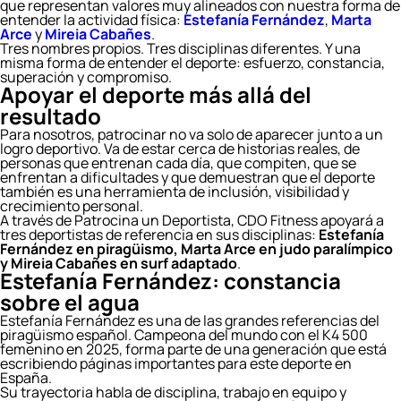
que representan valores muy alineados con nuestra forma de
entender la actividad física:
Estefanía Fernández
,
Marta
Arce
y
Mireia Cabañes
.
Tres nombres propios. Tres disciplinas diferentes. Y una
misma forma de entender el deporte: esfuerzo, constancia,
superación y compromiso.
Apoyar el deporte más allá del
resultado
Para nosotros, patrocinar no va solo de aparecer junto a un
logro deportivo. Va de estar cerca de historias reales, de
personas que entrenan cada día, que compiten, que se
enfrentan a dificultades y que demuestran que el deporte
también es una herramienta de inclusión, visibilidad y
crecimiento personal.
A través de Patrocina un Deportista, CDO Fitness apoyará a
tres deportistas de referencia en sus disciplinas:
Estefanía
Fernández en piragüismo, Marta Arce en judo paralímpico
y Mireia Cabañes en surf adaptado
.
Estefanía Fernández: constancia
sobre el agua
Estefanía Fernández es una de las grandes referencias del
piragüismo español. Campeona del mundo con el K4 500
femenino en 2025, forma parte de una generación que está
escribiendo páginas importantes para este deporte en
España.
Su trayectoria habla de disciplina, trabajo en equipo y