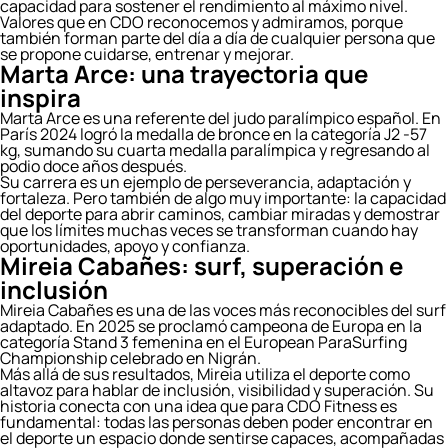
capacidad para sostener el rendimiento al máximo nivel.
Valores que en CDO reconocemos y admiramos, porque
también forman parte del día a día de cualquier persona que
se propone cuidarse, entrenar y mejorar.
Marta Arce: una trayectoria que
inspira
Marta Arce es una referente del judo paralímpico español. En
París 2024 logró la medalla de bronce en la categoría J2 -57
kg, sumando su cuarta medalla paralímpica y regresando al
podio doce años después.
Su carrera es un ejemplo de perseverancia, adaptación y
fortaleza. Pero también de algo muy importante: la capacidad
del deporte para abrir caminos, cambiar miradas y demostrar
que los límites muchas veces se transforman cuando hay
oportunidades, apoyo y confianza.
Mireia Cabañes: surf, superación e
inclusión
Mireia Cabañes es una de las voces más reconocibles del surf
adaptado. En 2025 se proclamó campeona de Europa en la
categoría Stand 3 femenina en el European ParaSurfing
Championship celebrado en Nigrán.
Más allá de sus resultados, Mireia utiliza el deporte como
altavoz para hablar de inclusión, visibilidad y superación. Su
historia conecta con una idea que para CDO Fitness es
fundamental: todas las personas deben poder encontrar en
el deporte un espacio donde sentirse capaces, acompañadas