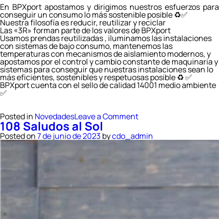
En BPXport apostamos y dirigimos nuestros esfuerzos para
conseguir un consumo lo más sostenible posible ♻️✅
Nuestra filosofía es reducir, reutilizar y reciclar
Las «3R» forman parte de los valores de BPXport
Usamos prendas reutilizadas , iluminamos las instalaciones
con sistemas de bajo consumo, mantenemos las
temperaturas con mecanismos de aislamiento modernos, y
apostamos por el control y cambio constante de maquinaria y
sistemas para conseguir que nuestras instalaciones sean lo
más eficientes, sostenibles y respetuosas posible ♻️ ✅
BPXport cuenta con el sello de calidad 14001 medio ambiente
✅
on
Posted in
Novedades
Leave a Comment
108 Saludos al Sol
Día
del
Posted on
7 de junio de 2023
by
cdo_admin
Medio
Ambiente