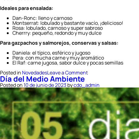
​Ideales para ensalada: ​
Dan-Ronc: lleno y carnoso​
Montserrat: lobulado y bastante vacío, ¡delicioso!​
Rosa: lobulado, carnoso y super sabroso ​
Cherrry: pequeño, redondo y muy dulce ​
Para gazpachos y salmorejos, conservas y salsas: ​
Daniela: el típico, esférico y jugoso​
Pera: con mucha carne y muy aromático​
El Raf: carne jugosa, sabor dulce y pocas semillas
on
Posted in
Novedades
Leave a Comment
Día del Medio Ambiente
Cuídate
este
Posted on
10 de junio de 2023
by
cdo_admin
verano