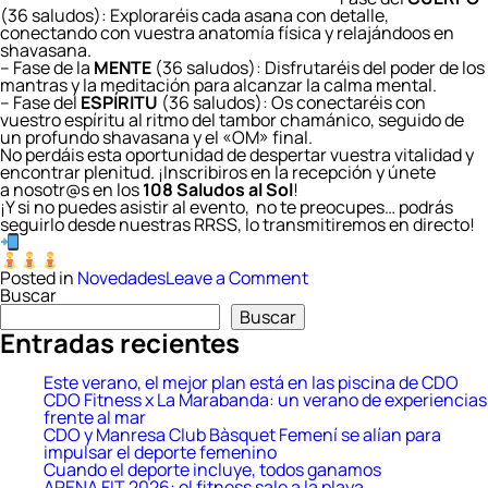
(36 saludos): Exploraréis cada asana con detalle,
conectando con vuestra anatomía física y relajándoos en
shavasana.​
– Fase de la
MEN
TE
(36 saludos): Disfrutaréis del poder de los
mantras y la meditación para alcanzar la calma mental.
– Fase del
ESPÍRITU
(36 saludos): Os conectaréis con
vuestro espíritu al ritmo del tambor chamánico, seguido de
un profundo shavasana y el «OM» final.​​
No perdáis esta oportunidad de despertar vuestra vitalidad y
encontrar plenitud. ¡Inscribiros en la recepción y únete
a nosotr@s en los
108 Saludos al Sol
!​
¡Y si no puedes asistir al evento, no te preocupes… podrás
seguirlo desde nuestras RRSS, lo transmitiremos en directo!
on
Posted in
Novedades
Leave a Comment
108
Buscar
Saludos
Buscar
al
Entradas recientes
Sol
Este verano, el mejor plan está en las piscina de CDO
CDO Fitness x La Marabanda: un verano de experiencias
frente al mar
CDO y Manresa Club Bàsquet Femení se alían para
impulsar el deporte femenino
Cuando el deporte incluye, todos ganamos
ARENA FIT 2026: el fitness sale a la playa