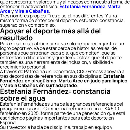
que representan valores muy alineados con nuestra forma de
entender la actividad física:
Estefanía Fernández
,
Marta
Arce
y
Mireia Cabañes
.
Tres nombres propios. Tres disciplinas diferentes. Y una
misma forma de entender el deporte: esfuerzo, constancia,
superación y compromiso.
Apoyar el deporte más allá del
resultado
Para nosotros, patrocinar no va solo de aparecer junto a un
logro deportivo. Va de estar cerca de historias reales, de
personas que entrenan cada día, que compiten, que se
enfrentan a dificultades y que demuestran que el deporte
también es una herramienta de inclusión, visibilidad y
crecimiento personal.
A través de Patrocina un Deportista, CDO Fitness apoyará a
tres deportistas de referencia en sus disciplinas:
Estefanía
Fernández en piragüismo, Marta Arce en judo paralímpico
y Mireia Cabañes en surf adaptado
.
Estefanía Fernández: constancia
sobre el agua
Estefanía Fernández es una de las grandes referencias del
piragüismo español. Campeona del mundo con el K4 500
femenino en 2025, forma parte de una generación que está
escribiendo páginas importantes para este deporte en
España.
Su trayectoria habla de disciplina, trabajo en equipo y