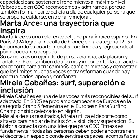
capacidad para sostener el rendimiento al máximo nivel.
Valores que en CDO reconocemos y admiramos, porque
también forman parte del día a día de cualquier persona que
se propone cuidarse, entrenar y mejorar.
Marta Arce: una trayectoria que
inspira
Marta Arce es una referente del judo paralímpico español. En
París 2024 logró la medalla de bronce en la categoría J2 -57
kg, sumando su cuarta medalla paralímpica y regresando al
podio doce años después.
Su carrera es un ejemplo de perseverancia, adaptación y
fortaleza. Pero también de algo muy importante: la capacidad
del deporte para abrir caminos, cambiar miradas y demostrar
que los límites muchas veces se transforman cuando hay
oportunidades, apoyo y confianza.
Mireia Cabañes: surf, superación e
inclusión
Mireia Cabañes es una de las voces más reconocibles del surf
adaptado. En 2025 se proclamó campeona de Europa en la
categoría Stand 3 femenina en el European ParaSurfing
Championship celebrado en Nigrán.
Más allá de sus resultados, Mireia utiliza el deporte como
altavoz para hablar de inclusión, visibilidad y superación. Su
historia conecta con una idea que para CDO Fitness es
fundamental: todas las personas deben poder encontrar en
el deporte un espacio donde sentirse capaces, acompañadas