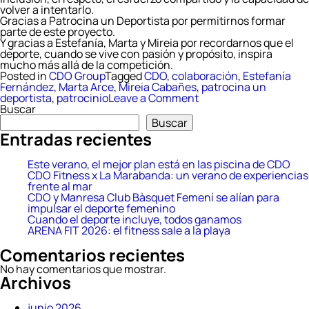
volver a intentarlo.
Gracias a Patrocina un Deportista por permitirnos formar
parte de este proyecto.
Y gracias a Estefanía, Marta y Mireia por recordarnos que el
deporte, cuando se vive con pasión y propósito, inspira
mucho más allá de la competición.
Posted in
CDO Group
Tagged
CDO
,
colaboración
,
Estefanía
Fernández
,
Marta Arce
,
Mireia Cabañes
,
patrocina un
on
deportista
,
patrocinio
Leave a Comment
CDO
Buscar
Fitness
Buscar
se
Entradas recientes
suma
a
Patrocina
Este verano, el mejor plan está en las piscina de CDO
un
CDO Fitness x La Marabanda: un verano de experiencias
Deportista
frente al mar
para
CDO y Manresa Club Bàsquet Femení se alían para
apoyar
impulsar el deporte femenino
el
Cuando el deporte incluye, todos ganamos
talento
ARENA FIT 2026: el fitness sale a la playa
y
Comentarios recientes
la
inclusión
No hay comentarios que mostrar.
Archivos
junio 2026