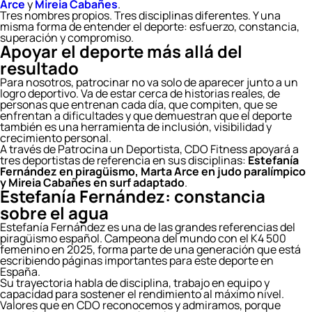
Arce
y
Mireia Cabañes
.
Tres nombres propios. Tres disciplinas diferentes. Y una
misma forma de entender el deporte: esfuerzo, constancia,
superación y compromiso.
Apoyar el deporte más allá del
resultado
Para nosotros, patrocinar no va solo de aparecer junto a un
logro deportivo. Va de estar cerca de historias reales, de
personas que entrenan cada día, que compiten, que se
enfrentan a dificultades y que demuestran que el deporte
también es una herramienta de inclusión, visibilidad y
crecimiento personal.
A través de Patrocina un Deportista, CDO Fitness apoyará a
tres deportistas de referencia en sus disciplinas:
Estefanía
Fernández en piragüismo, Marta Arce en judo paralímpico
y Mireia Cabañes en surf adaptado
.
Estefanía Fernández: constancia
sobre el agua
Estefanía Fernández es una de las grandes referencias del
piragüismo español. Campeona del mundo con el K4 500
femenino en 2025, forma parte de una generación que está
escribiendo páginas importantes para este deporte en
España.
Su trayectoria habla de disciplina, trabajo en equipo y
capacidad para sostener el rendimiento al máximo nivel.
Valores que en CDO reconocemos y admiramos, porque