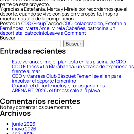
parte de este proyecto.
Y gracias a Estefanía, Marta y Mireia por recordarnos que el
deporte, cuando se vive con pasión y propósito, inspira
mucho más allá de la competición.
Posted in
CDO Group
Tagged
CDO
,
colaboración
,
Estefanía
Fernández
,
Marta Arce
,
Mireia Cabañes
,
patrocina un
on
deportista
,
patrocinio
Leave a Comment
CDO
Buscar
Fitness
Buscar
se
Entradas recientes
suma
a
Patrocina
Este verano, el mejor plan está en las piscina de CDO
un
CDO Fitness x La Marabanda: un verano de experiencias
Deportista
frente al mar
para
CDO y Manresa Club Bàsquet Femení se alían para
apoyar
impulsar el deporte femenino
el
Cuando el deporte incluye, todos ganamos
talento
ARENA FIT 2026: el fitness sale a la playa
y
Comentarios recientes
la
inclusión
No hay comentarios que mostrar.
Archivos
junio 2026
mayo 2026
abril 2026