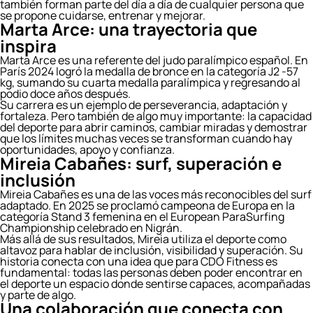
también forman parte del día a día de cualquier persona que
se propone cuidarse, entrenar y mejorar.
Marta Arce: una trayectoria que
inspira
Marta Arce es una referente del judo paralímpico español. En
París 2024 logró la medalla de bronce en la categoría J2 -57
kg, sumando su cuarta medalla paralímpica y regresando al
podio doce años después.
Su carrera es un ejemplo de perseverancia, adaptación y
fortaleza. Pero también de algo muy importante: la capacidad
del deporte para abrir caminos, cambiar miradas y demostrar
que los límites muchas veces se transforman cuando hay
oportunidades, apoyo y confianza.
Mireia Cabañes: surf, superación e
inclusión
Mireia Cabañes es una de las voces más reconocibles del surf
adaptado. En 2025 se proclamó campeona de Europa en la
categoría Stand 3 femenina en el European ParaSurfing
Championship celebrado en Nigrán.
Más allá de sus resultados, Mireia utiliza el deporte como
altavoz para hablar de inclusión, visibilidad y superación. Su
historia conecta con una idea que para CDO Fitness es
fundamental: todas las personas deben poder encontrar en
el deporte un espacio donde sentirse capaces, acompañadas
y parte de algo.
Una colaboración que conecta con