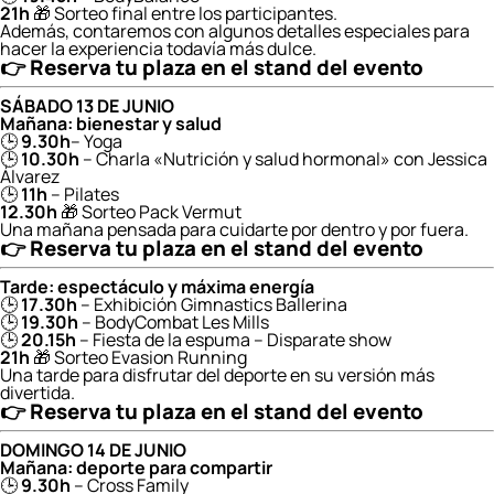
21h
🎁 Sorteo final entre los participantes.
Además, contaremos con algunos detalles especiales para
hacer la experiencia todavía más dulce.
👉 Reserva tu plaza en el stand del evento
SÁBADO 13 DE JUNIO
Mañana: bienestar y salud
🕒
9.30h
– Yoga
🕒
10.30h
– Charla «Nutrición y salud hormonal» con Jessica
Álvarez
🕒
11h
– Pilates
12.30h
🎁 Sorteo Pack Vermut
Una mañana pensada para cuidarte por dentro y por fuera.
👉
Reserva tu plaza en el stand del evento
Tarde: espectáculo y máxima energía
🕒
17.30h
– Exhibición Gimnastics Ballerina
🕒
19.30h
– BodyCombat Les Mills
🕒
20.15h
– Fiesta de la espuma – Disparate show
21h
🎁 Sorteo Evasion Running
Una tarde para disfrutar del deporte en su versión más
divertida.
👉
Reserva tu plaza en el stand del evento
DOMINGO 14 DE JUNIO
Mañana: deporte para compartir
🕒
9.30h
– Cross Family