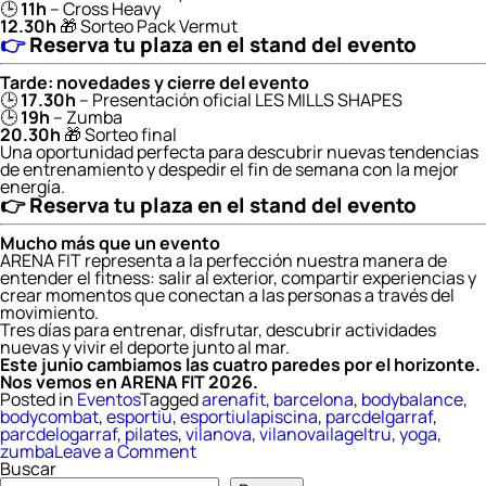
🕒
11h
– Cross Heavy
12.30h
🎁 Sorteo Pack Vermut
👉
Reserva tu plaza en el stand del evento
Tarde: novedades y cierre del evento
🕒
17.30h
– Presentación oficial LES MILLS SHAPES
🕒
19h
– Zumba
20.30h
🎁 Sorteo final
Una oportunidad perfecta para descubrir nuevas tendencias
de entrenamiento y despedir el fin de semana con la mejor
energía.
👉
Reserva tu plaza en el stand del evento
Mucho más que un evento
ARENA FIT representa a la perfección nuestra manera de
entender el fitness: salir al exterior, compartir experiencias y
crear momentos que conectan a las personas a través del
movimiento.
Tres días para entrenar, disfrutar, descubrir actividades
nuevas y vivir el deporte junto al mar.
Este junio cambiamos las cuatro paredes por el horizonte.
Nos vemos en ARENA FIT 2026.
Posted in
Eventos
Tagged
arenafit
,
barcelona
,
bodybalance
,
bodycombat
,
esportiu
,
esportiulapiscina
,
parcdelgarraf
,
parcdelogarraf
,
pilates
,
vilanova
,
vilanovailageltru
,
yoga
,
on
zumba
Leave a Comment
ARENA
Buscar
FIT