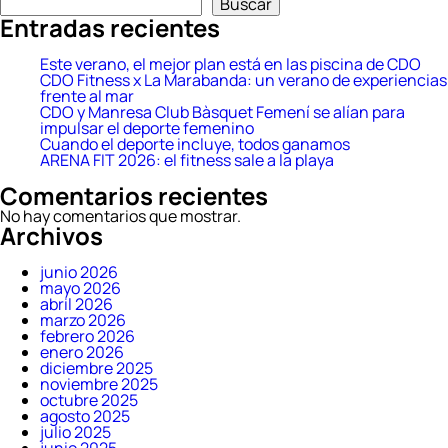
Buscar
2026:
Entradas recientes
el
fitness
sale
Este verano, el mejor plan está en las piscina de CDO
a
CDO Fitness x La Marabanda: un verano de experiencias
la
frente al mar
playa
CDO y Manresa Club Bàsquet Femení se alían para
impulsar el deporte femenino
Cuando el deporte incluye, todos ganamos
ARENA FIT 2026: el fitness sale a la playa
Comentarios recientes
No hay comentarios que mostrar.
Archivos
junio 2026
mayo 2026
abril 2026
marzo 2026
febrero 2026
enero 2026
diciembre 2025
noviembre 2025
octubre 2025
agosto 2025
julio 2025