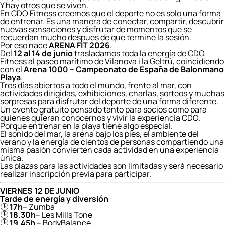
Y hay otros que se viven.
En CDO Fitness creemos que el deporte no es solo una forma
de entrenar. Es una manera de conectar, compartir, descubrir
nuevas sensaciones y disfrutar de momentos que se
recuerdan mucho después de que termine la sesión.
Por eso nace
ARENA FIT 2026
.
Del
12 al 14 de junio
trasladamos toda la energía de CDO
Fitness al paseo marítimo de Vilanova i la Geltrú, coincidiendo
con el
Arena 1000 – Campeonato de España de Balonmano
Playa
.
Tres días abiertos a todo el mundo, frente al mar, con
actividades dirigidas, exhibiciones, charlas, sorteos y muchas
sorpresas para disfrutar del deporte de una forma diferente.
Un evento gratuito pensado tanto para socios como para
quienes quieran conocernos y vivir la experiencia CDO.
Porque entrenar en la playa tiene algo especial.
El sonido del mar, la arena bajo los pies, el ambiente del
verano y la energía de cientos de personas compartiendo una
misma pasión convierten cada actividad en una experiencia
única.
Las plazas para las actividades son limitadas y será necesario
realizar inscripción previa para participar.
VIERNES 12 DE JUNIO
Tarde de energía y diversión
🕒
17h
– Zumba
🕒
18.30h
– Les Mills Tone
🕒
19.45h
– BodyBalance