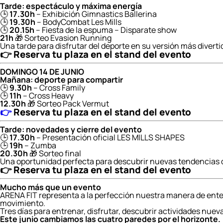
Tarde: espectáculo y máxima energía
🕒
17.30h
– Exhibición Gimnastics Ballerina
🕒
19.30h
– BodyCombat Les Mills
🕒
20.15h
– Fiesta de la espuma – Disparate show
21h
🎁 Sorteo Evasion Running
Una tarde para disfrutar del deporte en su versión más diverti
👉
Reserva tu plaza en el stand del evento
DOMINGO 14 DE JUNIO
Mañana: deporte para compartir
🕒
9.30h
– Cross Family
🕒
11h
– Cross Heavy
12.30h
🎁 Sorteo Pack Vermut
👉
Reserva tu plaza en el stand del evento
Tarde: novedades y cierre del evento
🕒
17.30h
– Presentación oficial LES MILLS SHAPES
🕒
19h
– Zumba
20.30h
🎁 Sorteo final
Una oportunidad perfecta para descubrir nuevas tendencias d
👉
Reserva tu plaza en el stand del evento
Mucho más que un evento
ARENA FIT representa a la perfección nuestra manera de entend
movimiento.
Tres días para entrenar, disfrutar, descubrir actividades nuevas
Este junio cambiamos las cuatro paredes por el horizonte.