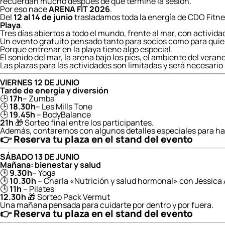
recuerdan mucho después de que termine la sesión.
Por eso nace
ARENA FIT 2026
.
Del
12 al 14 de junio
trasladamos toda la energía de CDO Fitnes
Playa
.
Tres días abiertos a todo el mundo, frente al mar, con activid
Un evento gratuito pensado tanto para socios como para quie
Porque entrenar en la playa tiene algo especial.
El sonido del mar, la arena bajo los pies, el ambiente del ve
Las plazas para las actividades son limitadas y será necesario r
VIERNES 12 DE JUNIO
Tarde de energía y diversión
🕒
17h
– Zumba
🕒
18.30h
– Les Mills Tone
🕒
19.45h
– BodyBalance
21h
🎁 Sorteo final entre los participantes.
Además, contaremos con algunos detalles especiales para hac
👉 Reserva tu plaza en el stand del evento
SÁBADO 13 DE JUNIO
Mañana: bienestar y salud
🕒
9.30h
– Yoga
🕒
10.30h
– Charla «Nutrición y salud hormonal» con Jessica 
🕒
11h
– Pilates
12.30h
🎁 Sorteo Pack Vermut
Una mañana pensada para cuidarte por dentro y por fuera.
👉
Reserva tu plaza en el stand del evento