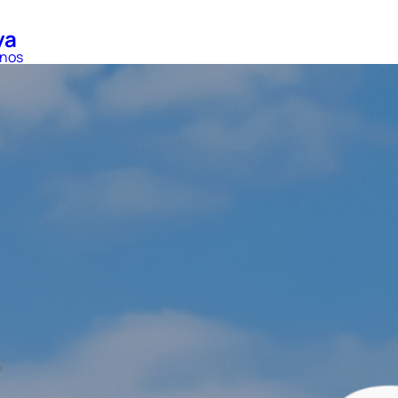
ya
inos