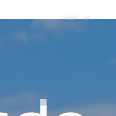
Menú
ESP