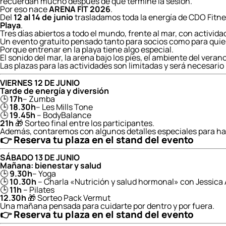
recuerdan mucho después de que termine la sesión.
Por eso nace
ARENA FIT 2026
.
Del
12 al 14 de junio
trasladamos toda la energía de CDO Fitnes
Playa
.
Tres días abiertos a todo el mundo, frente al mar, con activid
Un evento gratuito pensado tanto para socios como para quie
Porque entrenar en la playa tiene algo especial.
El sonido del mar, la arena bajo los pies, el ambiente del ve
Las plazas para las actividades son limitadas y será necesario r
VIERNES 12 DE JUNIO
Tarde de energía y diversión
🕒
17h
– Zumba
🕒
18.30h
– Les Mills Tone
🕒
19.45h
– BodyBalance
21h
🎁 Sorteo final entre los participantes.
Además, contaremos con algunos detalles especiales para hac
👉 Reserva tu plaza en el stand del evento
SÁBADO 13 DE JUNIO
Mañana: bienestar y salud
🕒
9.30h
– Yoga
🕒
10.30h
– Charla «Nutrición y salud hormonal» con Jessica 
🕒
11h
– Pilates
12.30h
🎁 Sorteo Pack Vermut
Una mañana pensada para cuidarte por dentro y por fuera.
👉
Reserva tu plaza en el stand del evento