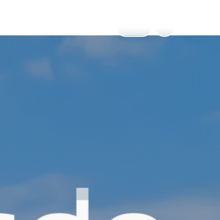
Menú
ESP