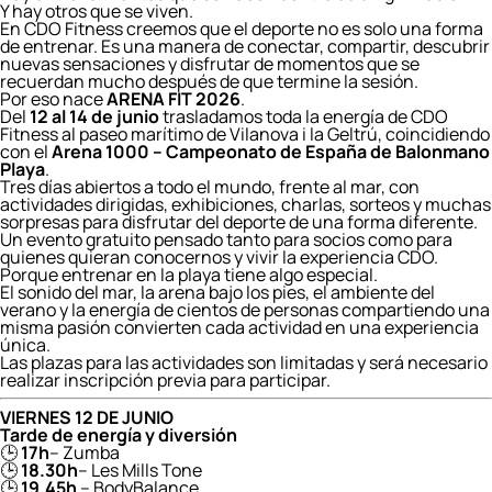
Y hay otros que se viven.
En CDO Fitness creemos que el deporte no es solo una forma
de entrenar. Es una manera de conectar, compartir, descubrir
nuevas sensaciones y disfrutar de momentos que se
recuerdan mucho después de que termine la sesión.
Por eso nace
ARENA FIT 2026
.
Del
12 al 14 de junio
trasladamos toda la energía de CDO
Fitness al paseo marítimo de Vilanova i la Geltrú, coincidiendo
con el
Arena 1000 – Campeonato de España de Balonmano
Playa
.
Tres días abiertos a todo el mundo, frente al mar, con
actividades dirigidas, exhibiciones, charlas, sorteos y muchas
sorpresas para disfrutar del deporte de una forma diferente.
Un evento gratuito pensado tanto para socios como para
quienes quieran conocernos y vivir la experiencia CDO.
Porque entrenar en la playa tiene algo especial.
El sonido del mar, la arena bajo los pies, el ambiente del
verano y la energía de cientos de personas compartiendo una
misma pasión convierten cada actividad en una experiencia
única.
Las plazas para las actividades son limitadas y será necesario
realizar inscripción previa para participar.
VIERNES 12 DE JUNIO
Tarde de energía y diversión
🕒
17h
– Zumba
🕒
18.30h
– Les Mills Tone
🕒
19.45h
– BodyBalance