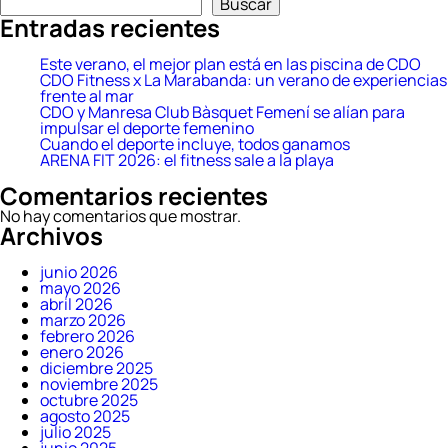
Buscar
2026:
Entradas recientes
el
fitness
sale
Este verano, el mejor plan está en las piscina de CDO
a
CDO Fitness x La Marabanda: un verano de experiencias
la
frente al mar
playa
CDO y Manresa Club Bàsquet Femení se alían para
impulsar el deporte femenino
Cuando el deporte incluye, todos ganamos
ARENA FIT 2026: el fitness sale a la playa
Comentarios recientes
No hay comentarios que mostrar.
Archivos
junio 2026
mayo 2026
abril 2026
marzo 2026
febrero 2026
enero 2026
diciembre 2025
noviembre 2025
octubre 2025
agosto 2025
julio 2025