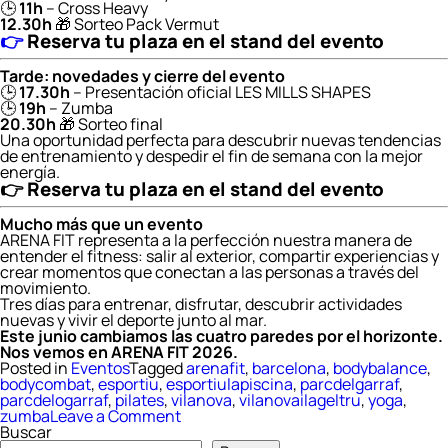
🕒
11h
– Cross Heavy
12.30h
🎁 Sorteo Pack Vermut
👉
Reserva tu plaza en el stand del evento
Tarde: novedades y cierre del evento
🕒
17.30h
– Presentación oficial LES MILLS SHAPES
🕒
19h
– Zumba
20.30h
🎁 Sorteo final
Una oportunidad perfecta para descubrir nuevas tendencias
de entrenamiento y despedir el fin de semana con la mejor
energía.
👉
Reserva tu plaza en el stand del evento
Mucho más que un evento
ARENA FIT representa a la perfección nuestra manera de
entender el fitness: salir al exterior, compartir experiencias y
crear momentos que conectan a las personas a través del
movimiento.
Tres días para entrenar, disfrutar, descubrir actividades
nuevas y vivir el deporte junto al mar.
Este junio cambiamos las cuatro paredes por el horizonte.
Nos vemos en ARENA FIT 2026.
Posted in
Eventos
Tagged
arenafit
,
barcelona
,
bodybalance
,
bodycombat
,
esportiu
,
esportiulapiscina
,
parcdelgarraf
,
parcdelogarraf
,
pilates
,
vilanova
,
vilanovailageltru
,
yoga
,
on
zumba
Leave a Comment
ARENA
Buscar
FIT