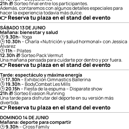
21h
🎁 Sorteo final entre los participantes.
Además, contaremos con algunos detalles especiales para
hacer la experiencia todavía más dulce.
👉 Reserva tu plaza en el stand del evento
SÁBADO 13 DE JUNIO
Mañana: bienestar y salud
🕒
9.30h
– Yoga
🕒
10.30h
– Charla «Nutrición y salud hormonal» con Jessica
Álvarez
🕒
11h
– Pilates
12.30h
🎁 Sorteo Pack Vermut
Una mañana pensada para cuidarte por dentro y por fuera.
👉
Reserva tu plaza en el stand del evento
Tarde: espectáculo y máxima energía
🕒
17.30h
– Exhibición Gimnastics Ballerina
🕒
19.30h
– BodyCombat Les Mills
🕒
20.15h
– Fiesta de la espuma – Disparate show
21h
🎁 Sorteo Evasion Running
Una tarde para disfrutar del deporte en su versión más
divertida.
👉
Reserva tu plaza en el stand del evento
DOMINGO 14 DE JUNIO
Mañana: deporte para compartir
🕒
9.30h
– Cross Family