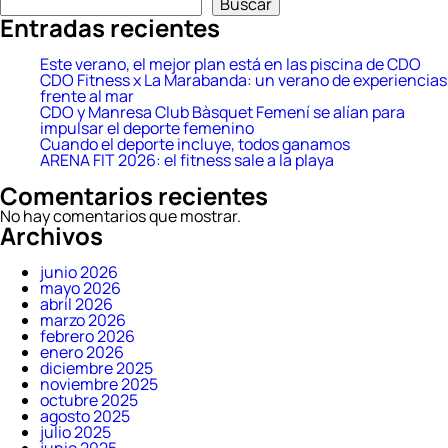
Buscar
2026:
Entradas recientes
el
fitness
sale
Este verano, el mejor plan está en las piscina de CDO
a
CDO Fitness x La Marabanda: un verano de experiencias
la
frente al mar
playa
CDO y Manresa Club Bàsquet Femení se alían para
impulsar el deporte femenino
Cuando el deporte incluye, todos ganamos
ARENA FIT 2026: el fitness sale a la playa
Comentarios recientes
No hay comentarios que mostrar.
Archivos
junio 2026
mayo 2026
abril 2026
marzo 2026
febrero 2026
enero 2026
diciembre 2025
noviembre 2025
octubre 2025
agosto 2025
julio 2025