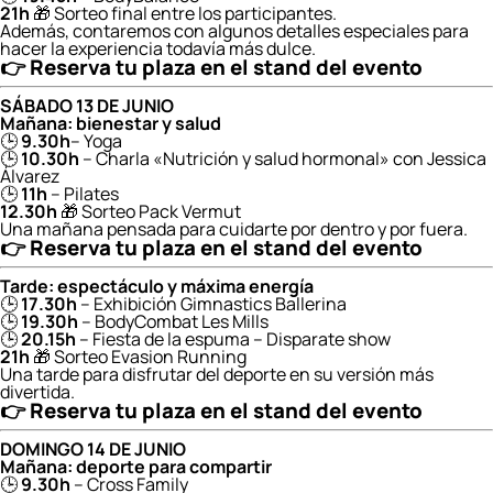
21h
🎁 Sorteo final entre los participantes.
Además, contaremos con algunos detalles especiales para
hacer la experiencia todavía más dulce.
👉 Reserva tu plaza en el stand del evento
SÁBADO 13 DE JUNIO
Mañana: bienestar y salud
🕒
9.30h
– Yoga
🕒
10.30h
– Charla «Nutrición y salud hormonal» con Jessica
Álvarez
🕒
11h
– Pilates
12.30h
🎁 Sorteo Pack Vermut
Una mañana pensada para cuidarte por dentro y por fuera.
👉
Reserva tu plaza en el stand del evento
Tarde: espectáculo y máxima energía
🕒
17.30h
– Exhibición Gimnastics Ballerina
🕒
19.30h
– BodyCombat Les Mills
🕒
20.15h
– Fiesta de la espuma – Disparate show
21h
🎁 Sorteo Evasion Running
Una tarde para disfrutar del deporte en su versión más
divertida.
👉
Reserva tu plaza en el stand del evento
DOMINGO 14 DE JUNIO
Mañana: deporte para compartir
🕒
9.30h
– Cross Family