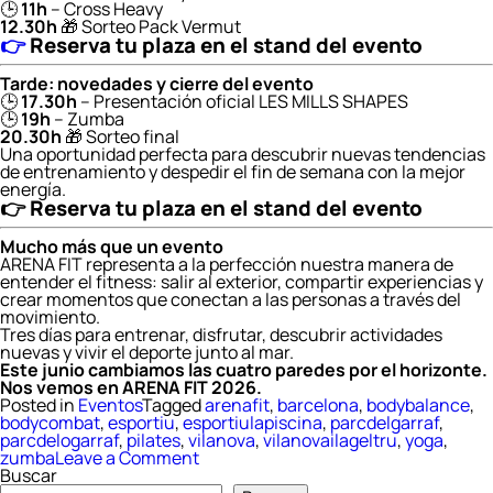
🕒
11h
– Cross Heavy
12.30h
🎁 Sorteo Pack Vermut
👉
Reserva tu plaza en el stand del evento
Tarde: novedades y cierre del evento
🕒
17.30h
– Presentación oficial LES MILLS SHAPES
🕒
19h
– Zumba
20.30h
🎁 Sorteo final
Una oportunidad perfecta para descubrir nuevas tendencias
de entrenamiento y despedir el fin de semana con la mejor
energía.
👉
Reserva tu plaza en el stand del evento
Mucho más que un evento
ARENA FIT representa a la perfección nuestra manera de
entender el fitness: salir al exterior, compartir experiencias y
crear momentos que conectan a las personas a través del
movimiento.
Tres días para entrenar, disfrutar, descubrir actividades
nuevas y vivir el deporte junto al mar.
Este junio cambiamos las cuatro paredes por el horizonte.
Nos vemos en ARENA FIT 2026.
Posted in
Eventos
Tagged
arenafit
,
barcelona
,
bodybalance
,
bodycombat
,
esportiu
,
esportiulapiscina
,
parcdelgarraf
,
parcdelogarraf
,
pilates
,
vilanova
,
vilanovailageltru
,
yoga
,
on
zumba
Leave a Comment
ARENA
Buscar
FIT