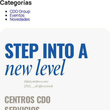
Categorías
CDO Group
Eventos
Novedades
STEP INTO A
new level
(Info@cdo-fitness.com)
(2026___all right reserverd)
CENTROS CDO
SERVICIOS