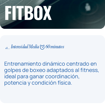
FITBOX
Intensidad Media
60 minutos
Entrenamiento dinámico centrado en
golpes de boxeo adaptados al fitness,
ideal para ganar coordinación,
potencia y condición física.