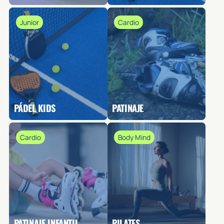
Junior
Cardio
PÁDEL KIDS
PATINAJE
Cardio
Body Mind
PATINAJE INFANTIL
PILATES