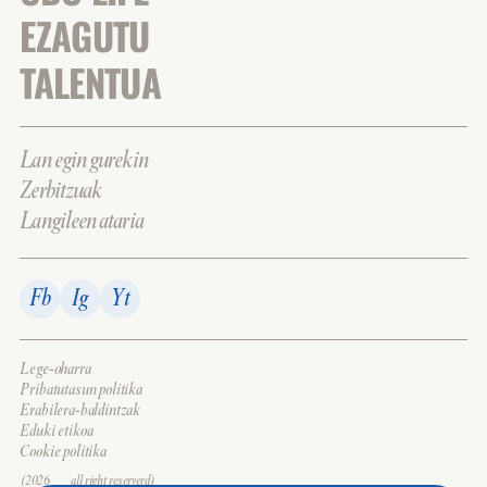
EZAGUTU
TALENTUA
Lan egin gurekin
Zerbitzuak
Langileen ataria
Fb
Ig
Yt
Lege-oharra
Pribatutasun politika
Erabilera-baldintzak
Eduki etikoa
Cookie politika
(2026___all right reserverd)