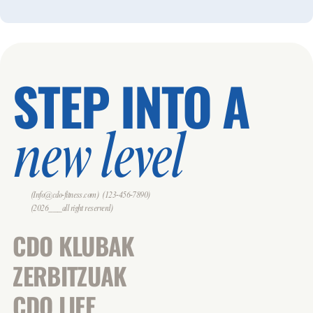
STEP INTO A
new level
(Info@cdo-fitness.com)
(123-456-7890)
(2026___all right reserverd)
CDO KLUBAK
ZERBITZUAK
CDO LIFE