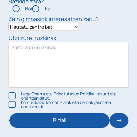
Bazkide zara?
Bai
Ez
Zein gimnasiok interesatzen zaitu?
Utzi zure iruzkinak
Lege Oharra
eta
Pribatutasun Politika
irakurri eta
onartzen ditut.
Komunikazio komertzialak eta berriak jasotzea
onartzen dut.
Bidali