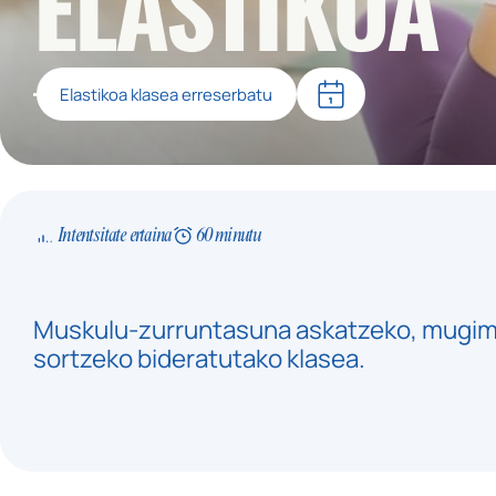
ELASTIKOA
Elastikoa klasea erreserbatu
Intentsitate ertaina
60 minutu
Muskulu-zurruntasuna askatzeko, mugimen
sortzeko bideratutako klasea.