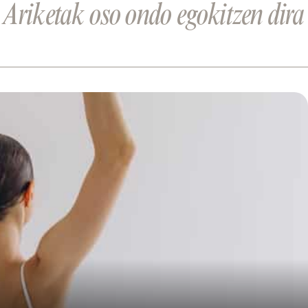
 Ariketak oso ondo egokitzen dira