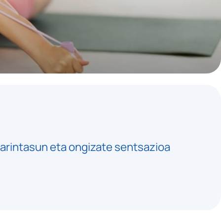
arintasun eta ongizate sentsazioa