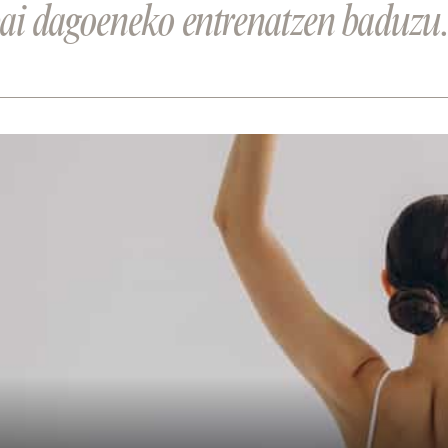
bai dagoeneko entrenatzen baduzu.