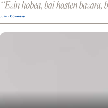
“Ezin hobea, bai hasten bazara, 
Juan –
Covaresa