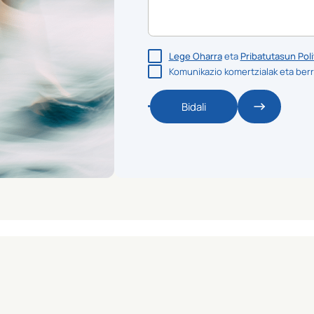
Lege Oharra
eta
Pribatutasun Poli
Komunikazio komertzialak eta berr
Bidali