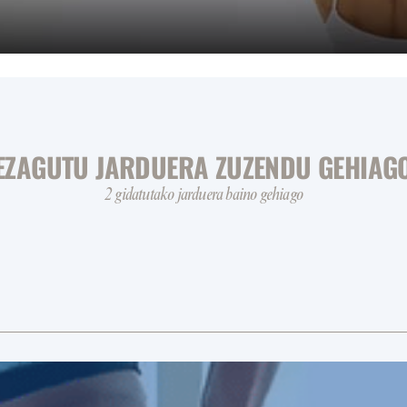
EZAGUTU JARDUERA ZUZENDU GEHIAG
2 gidatutako jarduera baino gehiago