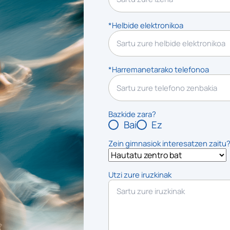
*Helbide elektronikoa
*Harremanetarako telefonoa
Bazkide zara?
Bai
Ez
Zein gimnasiok interesatzen zaitu
Utzi zure iruzkinak