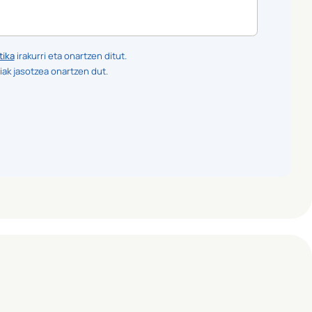
tika
irakurri eta onartzen ditut.
iak jasotzea onartzen dut.