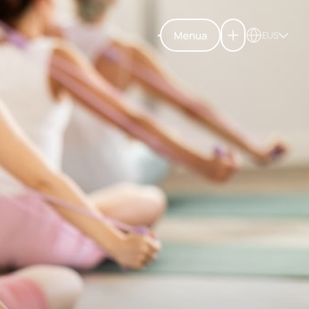
Menua
EUS