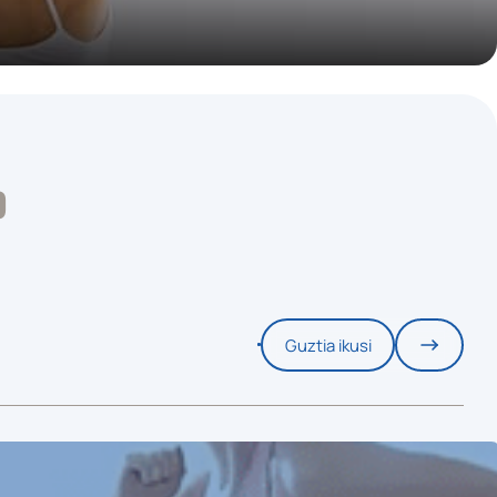
O
Guztia ikusi