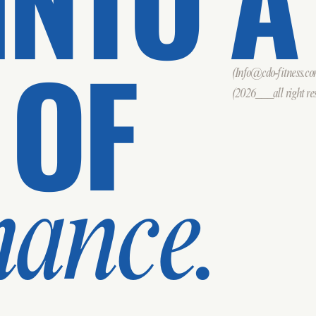
 OF
(Info@cdo-fitness.c
(2026___all right res
mance.