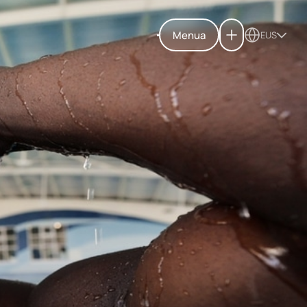
Menua
EUS