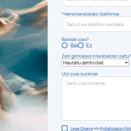
*Harremanetarako telefonoa
Bazkide zara?
Bai
Ez
Zein gimnasiok interesatzen zaitu
Utzi zure iruzkinak
Lege Oharra
eta
Pribatutasun Poli