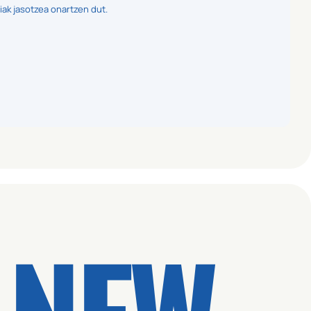
iak jasotzea onartzen dut.
 NEW