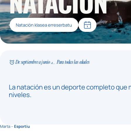
NATACIÓN
Natación klasea erreserbatu
De septiembre a junio
Para todas las edades
La natación es un deporte completo que mej
niveles.
Marta –
Esportiu