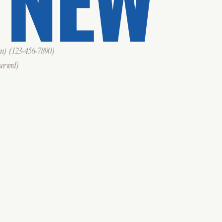
om)
(123-456-7890)
erverd)