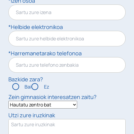
*Izen osoa
*Helbide elektronikoa
*Harremanetarako telefonoa
Bazkide zara?
Bai
Ez
Zein gimnasiok interesatzen zaitu?
Utzi zure iruzkinak