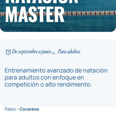
MASTER
De septiembre a junio
Para adultos
Entrenamiento avanzado de natación
para adultos con enfoque en
competición o alto rendimiento.
Pablo –
Covaresa