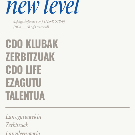
new level
(Info@cdo-fitness.com)
(123-456-7890)
(2026___all right reserverd)
CDO KLUBAK
ZERBITZUAK
CDO LIFE
EZAGUTU
TALENTUA
Lan egin gurekin
Zerbitzuak
Langileen ataria