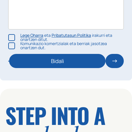
Lege Oharra
eta
Pribatutasun Politika
irakurri eta
onartzen ditut.
Komunikazio komertzialak eta berriak jasotzea
onartzen dut.
Bidali
STEP INTO A