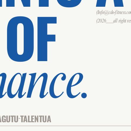
 OF
(Info@cdo-fitness.c
(2026___all right res
mance.
AGUTU
TALENTUA
-