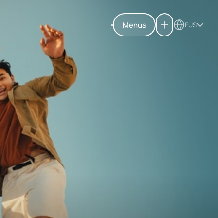
Menua
EUS