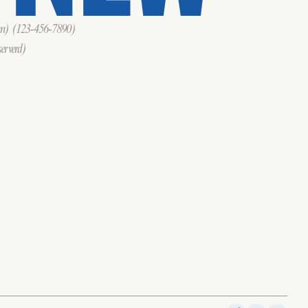
om)
(123-456-7890)
erverd)