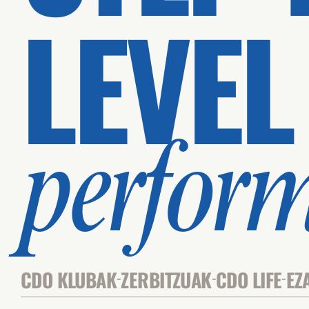
LEVEL
perfor
CDO KLUBAK
ZERBITZUAK
CDO LIFE
EZ
-
-
-