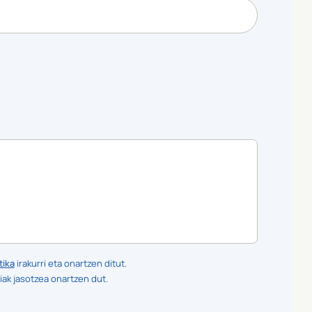
?
tika
irakurri eta onartzen ditut.
iak jasotzea onartzen dut.