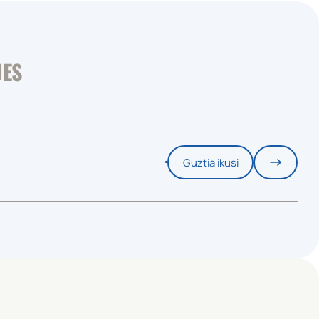
UES
Guztia ikusi