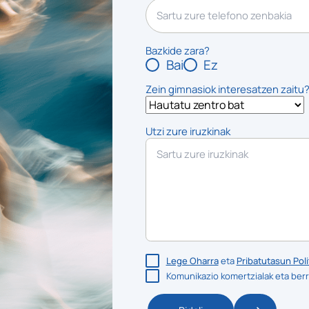
Bazkide zara?
Bai
Ez
Zein gimnasiok interesatzen zaitu
Utzi zure iruzkinak
Lege Oharra
eta
Pribatutasun Poli
Komunikazio komertzialak eta berr