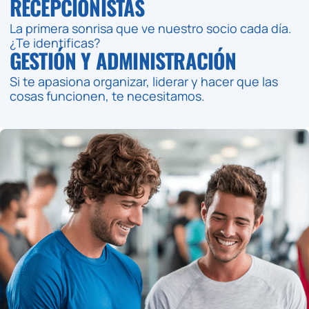
RECEPCIONISTAS
La primera sonrisa que ve nuestro socio cada día.
¿Te identificas?
GESTIÓN Y ADMINISTRACIÓN
Si te apasiona organizar, liderar y hacer que las
cosas funcionen, te necesitamos.