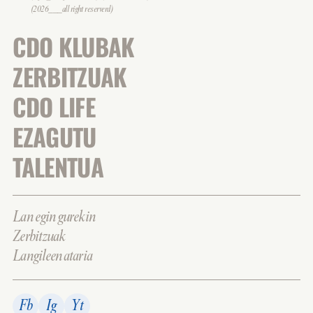
(2026___all right reserverd)
CDO KLUBAK
ZERBITZUAK
CDO LIFE
EZAGUTU
TALENTUA
Lan egin gurekin
Zerbitzuak
Langileen ataria
Fb
Ig
Yt