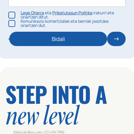
Lege Oharra
eta
Pribatutasun Politika
irakurri eta
onartzen ditut.
Komunikazio komertzialak eta berriak jasotzea
onartzen dut.
Bidali
STEP INTO A
new level
(Info@cdo-fitness.com)
(123-456-7890)