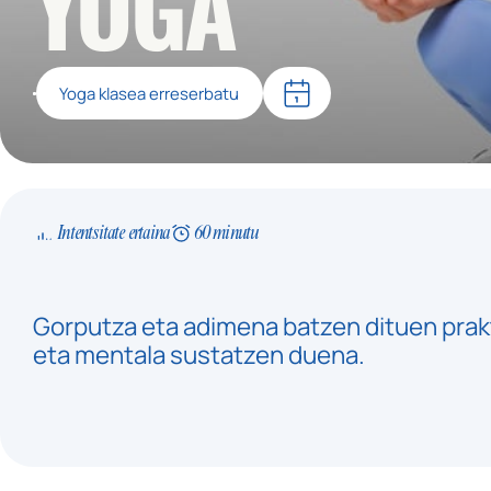
YOGA
Yoga klasea erreserbatu
Intentsitate ertaina
60 minutu
Gorputza eta adimena batzen dituen prakt
eta mentala sustatzen duena.