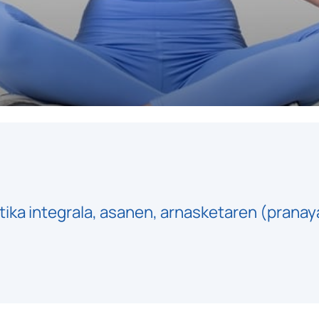
ika integrala, asanen, arnasketaren (pranay