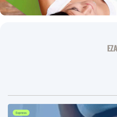
EZ
Express