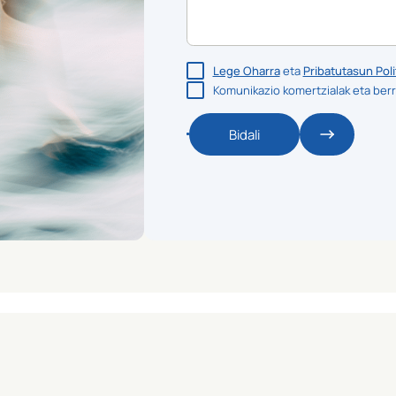
Lege Oharra
eta
Pribatutasun Poli
Komunikazio komertzialak eta berr
Bidali