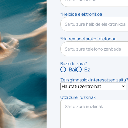
*Helbide elektronikoa
*Harremanetarako telefonoa
Bazkide zara?
Bai
Ez
Zein gimnasiok interesatzen zaitu
Utzi zure iruzkinak