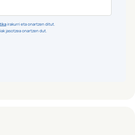
tika
irakurri eta onartzen ditut.
iak jasotzea onartzen dut.