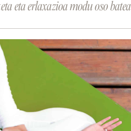
ta eta erlaxazioa modu oso batean