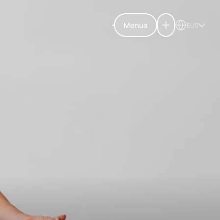
Menua
EUS