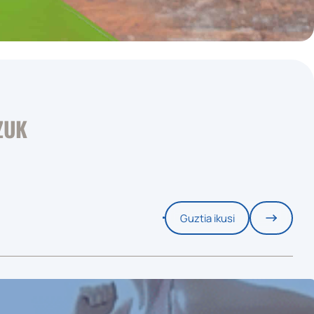
ZUK
Guztia ikusi