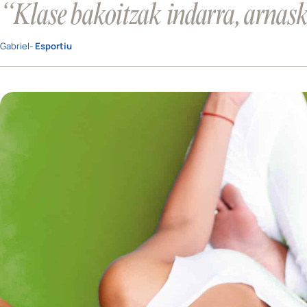
“Klase bakoitzak indarra, arnaske
Gabriel-
Esportiu