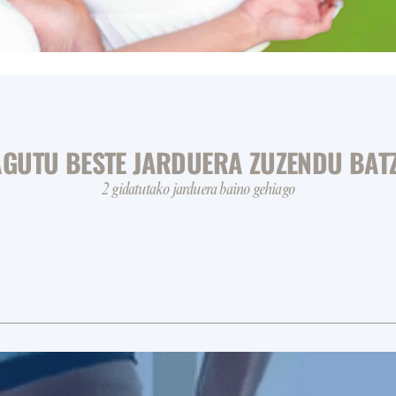
AGUTU BESTE JARDUERA ZUZENDU BAT
2 gidatutako jarduera baino gehiago