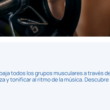
baja todos los grupos musculares a través 
a y tonificar al ritmo de la música. Descubr