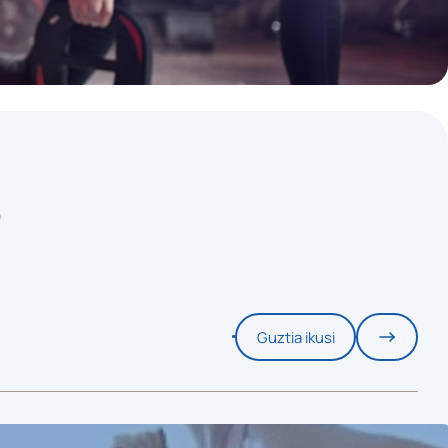
S
Guztia ikusi