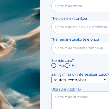
*Helbide elektronikoa
*Harremanetarako telefonoa
Bazkide zara?
Bai
Ez
Zein gimnasiok interesatzen zaitu
Utzi zure iruzkinak