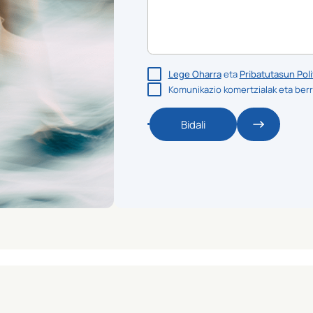
Lege Oharra
eta
Pribatutasun Poli
Komunikazio komertzialak eta berr
Bidali