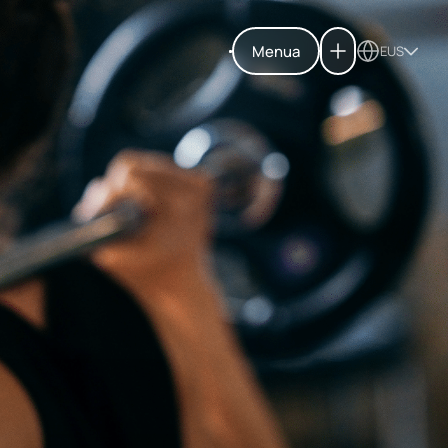
Menua
EUS