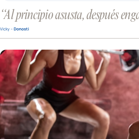
“Al principio asusta, después eng
Vicky –
Donosti