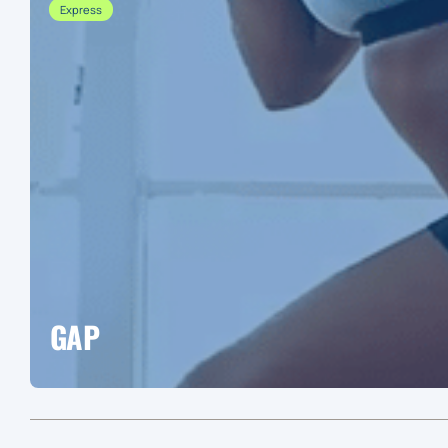
Express
GAP