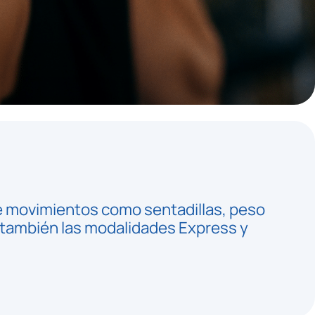
de movimientos como sentadillas, peso
e también las modalidades Express y