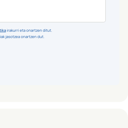
tika
irakurri eta onartzen ditut.
iak jasotzea onartzen dut.