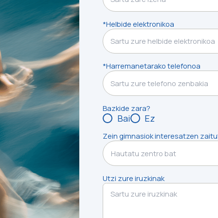
*Helbide elektronikoa
*Harremanetarako telefonoa
Bazkide zara?
Bai
Ez
Zein gimnasiok interesatzen zaitu
Hautatu zentro bat
Utzi zure iruzkinak