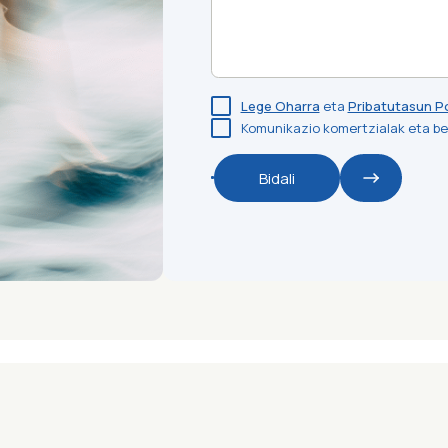
Lege Oharra
eta
Pribatutasun Po
Komunikazio komertzialak eta ber
Bidali