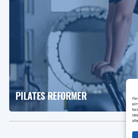
PILATES REFORMER
Par
alm
tec
ide
afe