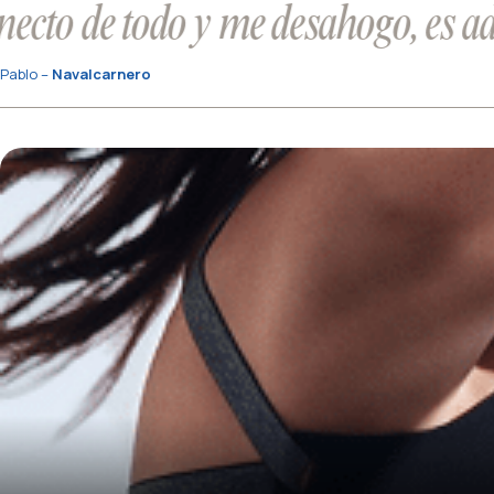
o de todo y me desahogo, es adict
Pablo –
Navalcarnero