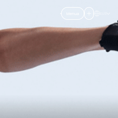
Menua
EUS