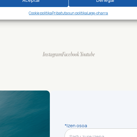
Aceptar
Denegar
Cookie politika
Pribatutasun politika
Lege-oharra
Instagram
Facebook
Youtube
*Izen osoa