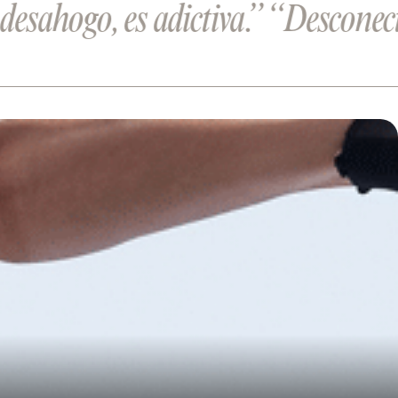
ahogo, es adictiva.”
“Desconecto d