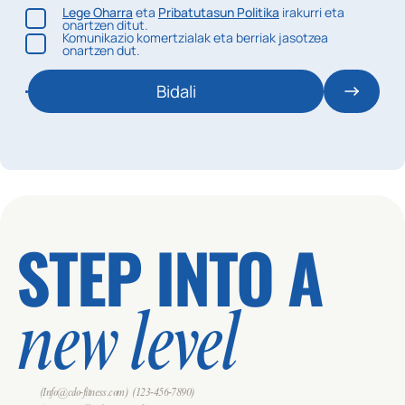
Lege Oharra
eta
Pribatutasun Politika
irakurri eta
onartzen ditut.
Komunikazio komertzialak eta berriak jasotzea
onartzen dut.
Bidali
STEP INTO A
new level
(Info@cdo-fitness.com)
(123-456-7890)