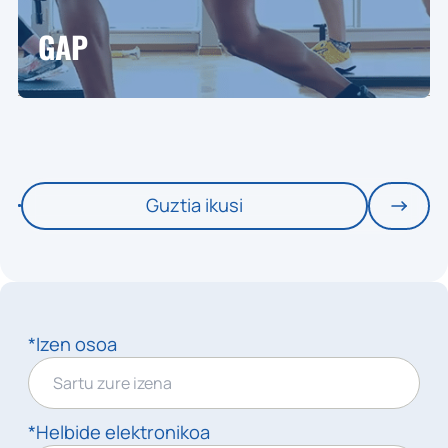
GAP
Guztia ikusi
*Izen osoa
*Helbide elektronikoa