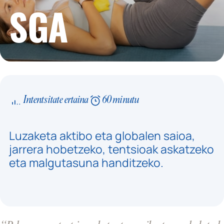
SGA
Intentsitate ertaina
60 minutu
Luzaketa aktibo eta globalen saioa,
jarrera hobetzeko, tentsioak askatzeko
eta malgutasuna handitzeko.