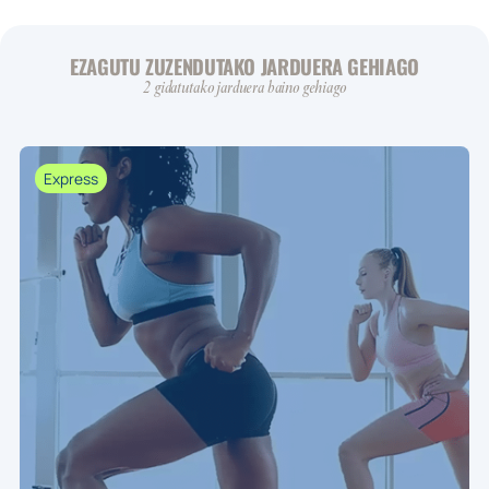
EZAGUTU ZUZENDUTAKO JARDUERA GEHIAGO
2 gidatutako jarduera baino gehiago
Express