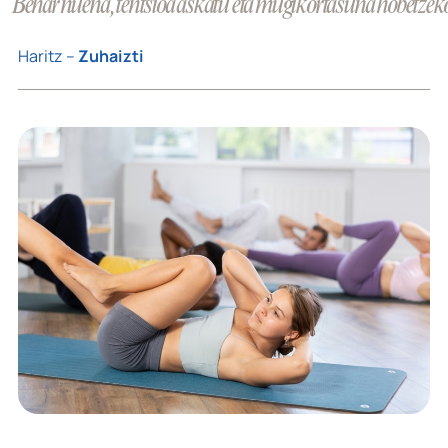
“Behar nuena, tentsioa askatu eta mugikortasuna hobetzeko. 
Haritz –
Zuhaizti