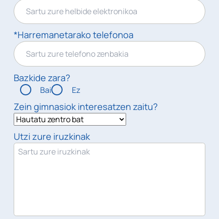
*Harremanetarako telefonoa
Bazkide zara?
Bai
Ez
Zein gimnasiok interesatzen zaitu?
Utzi zure iruzkinak