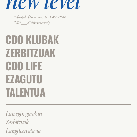
new level
(Info@cdo-fitness.com)
(123-456-7890)
(2026___all right reserverd)
CDO KLUBAK
ZERBITZUAK
CDO LIFE
EZAGUTU
TALENTUA
Lan egin gurekin
Zerbitzuak
Langileen ataria