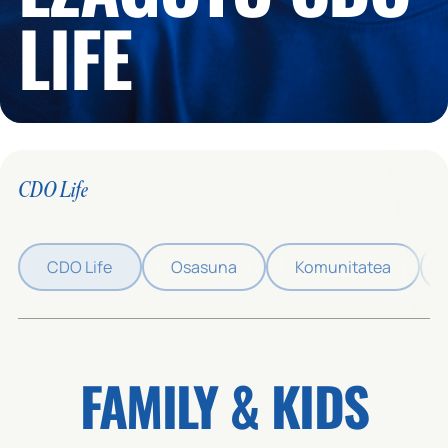
LIFE
CDO Life
CDO Life
Osasuna
Komunitatea
FAMILY & KIDS