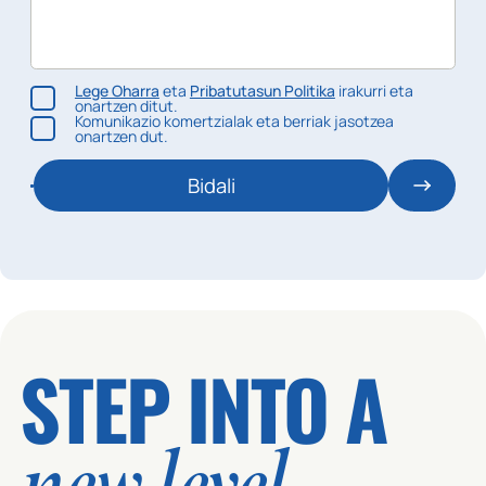
Lege Oharra
eta
Pribatutasun Politika
irakurri eta
onartzen ditut.
Komunikazio komertzialak eta berriak jasotzea
onartzen dut.
Bidali
STEP INTO A