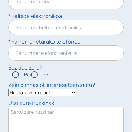
*Helbide elektronikoa
*Harremanetarako telefonoa
Bazkide zara?
Bai
Ez
Zein gimnasiok interesatzen zaitu?
Utzi zure iruzkinak