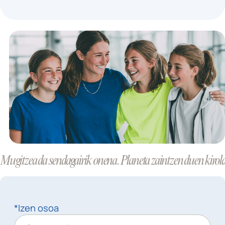
Mugitzea da sendagairik onena. Planeta zaintzen duen kirola
*Izen osoa