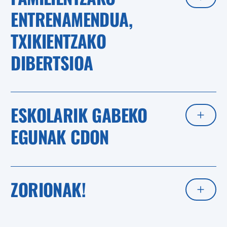
ENTRENAMENDUA,
TXIKIENTZAKO
DIBERTSIOA
ESKOLARIK GABEKO
EGUNAK CDON
ZORIONAK!