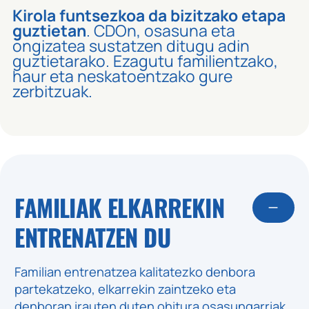
Kirola funtsezkoa da bizitzako etapa
guztietan
. CDOn, osasuna eta
ongizatea sustatzen ditugu adin
guztietarako. Ezagutu familientzako,
haur eta neskatoentzako gure
zerbitzuak.
FAMILIAK ELKARREKIN
ENTRENATZEN DU
Familian entrenatzea kalitatezko denbora
partekatzeko, elkarrekin zaintzeko eta
denboran irauten duten ohitura osasungarriak