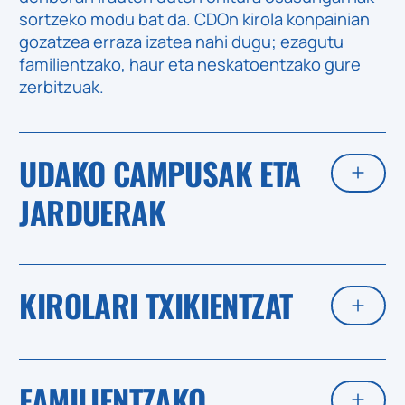
sortzeko modu bat da. CDOn kirola konpainian
gozatzea erraza izatea nahi dugu; ezagutu
familientzako, haur eta neskatoentzako gure
zerbitzuak.
UDAKO CAMPUSAK ETA
JARDUERAK
KIROLARI TXIKIENTZAT
FAMILIENTZAKO