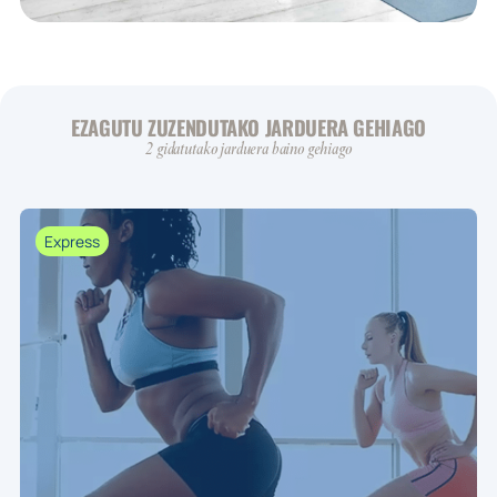
EZAGUTU ZUZENDUTAKO JARDUERA GEHIAGO
2 gidatutako jarduera baino gehiago
Express