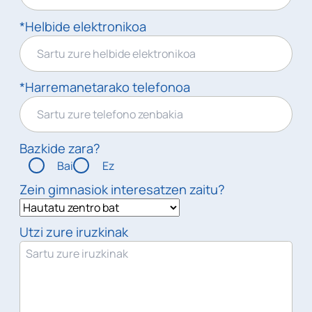
*Helbide elektronikoa
*Harremanetarako telefonoa
Bazkide zara?
Bai
Ez
Zein gimnasiok interesatzen zaitu?
Utzi zure iruzkinak