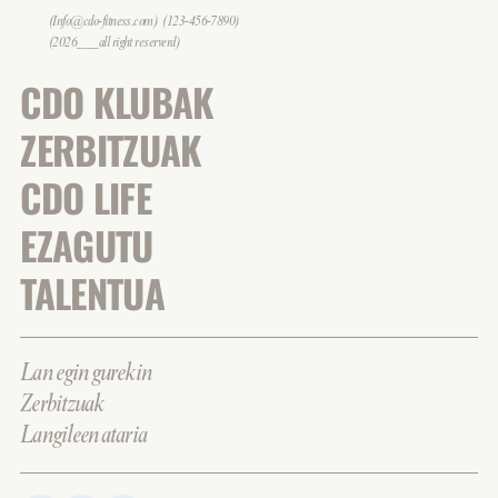
(Info@cdo-fitness.com)
(123-456-7890)
(2026___all right reserverd)
CDO KLUBAK
ZERBITZUAK
CDO LIFE
EZAGUTU
TALENTUA
Lan egin gurekin
Zerbitzuak
Langileen ataria