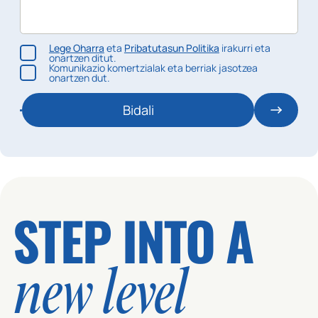
Lege Oharra
eta
Pribatutasun Politika
irakurri eta
onartzen ditut.
Komunikazio komertzialak eta berriak jasotzea
onartzen dut.
Bidali
STEP INTO A
new level