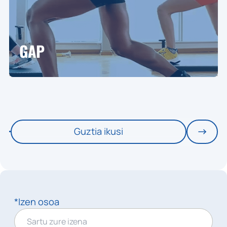
GAP
Guztia ikusi
*Izen osoa