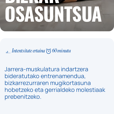
OSASUNTSUA
Intentsitate ertaina
60 minutu
Jarrera-muskulatura indartzera
bideratutako entrenamendua,
bizkarrezurraren mugikortasuna
hobetzeko eta gerrialdeko molestiaak
prebenitzeko.