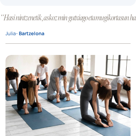
“Hasi nintzenetik, askoz min gutxiago eta mugikortasun han
Julia-
Bartzelona