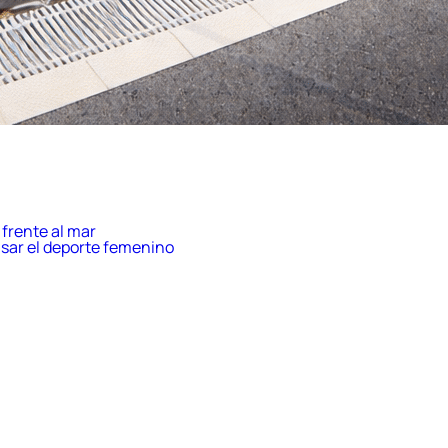
frente al mar
sar el deporte femenino