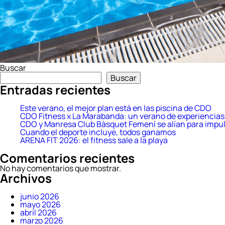
Buscar
Buscar
Entradas recientes
Este verano, el mejor plan está en las piscina de CDO
CDO Fitness x La Marabanda: un verano de experiencias 
CDO y Manresa Club Bàsquet Femení se alían para impul
Cuando el deporte incluye, todos ganamos
ARENA FIT 2026: el fitness sale a la playa
Comentarios recientes
No hay comentarios que mostrar.
Archivos
junio 2026
mayo 2026
abril 2026
marzo 2026