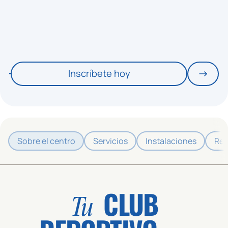
Inscríbete hoy
Sobre el centro
Servicios
Instalaciones
Res
CLUB
Tu