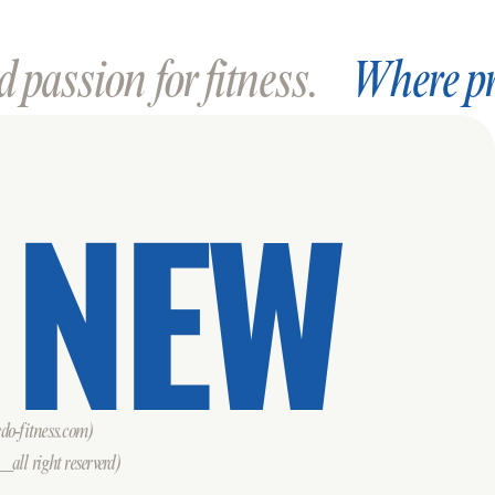
 passion for fitness.
Where pr
 NEW
o-fitness.com)
all right reserverd)