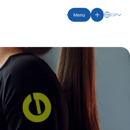
Menú
ESP