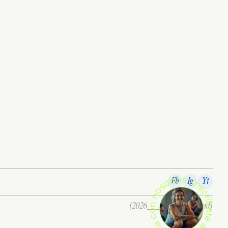
Fb
Ig
Yt
(2026___all right reserverd)