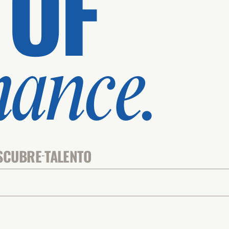
 OF
mance.
SCUBRE
TALENTO
-