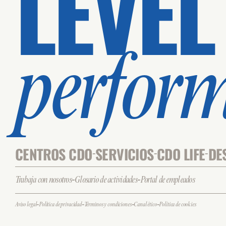
LEVEL
perfor
CENTROS CDO
SERVICIOS
CDO LIFE
DE
-
-
-
-
-
Trabaja con nosotros
Glosario de actividades
Portal de empleados
-
-
-
-
Aviso legal
Política de privacidad
Términos y condiciones
Canal ético
Política de cookies