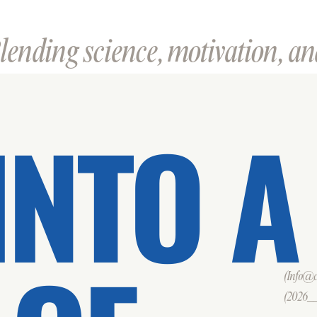
ending science, motivation, and
INTO A
(Info@cd
(2026___