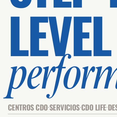
LEVEL
perfor
CENTROS CDO
SERVICIOS
CDO LIFE
DE
-
-
-