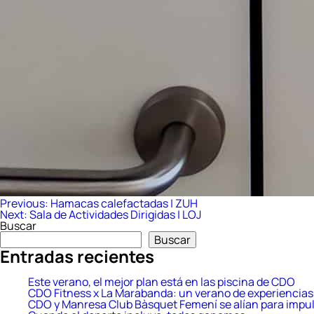
Navegación
Previous:
Hamacas calefactadas | ZUH
Next:
Sala de Actividades Dirigidas | LOJ
de
Buscar
entradas
Buscar
Entradas recientes
Este verano, el mejor plan está en las piscina de CDO
CDO Fitness x La Marabanda: un verano de experiencias 
CDO y Manresa Club Bàsquet Femení se alían para impul