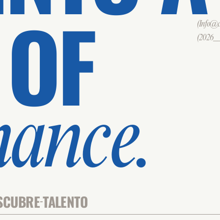
 OF
(Info@cd
(2026___
mance.
SCUBRE
TALENTO
-