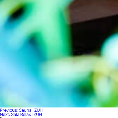
Navegación
Previous:
Sauna | ZUH
Next:
Sala Relax | ZUH
de