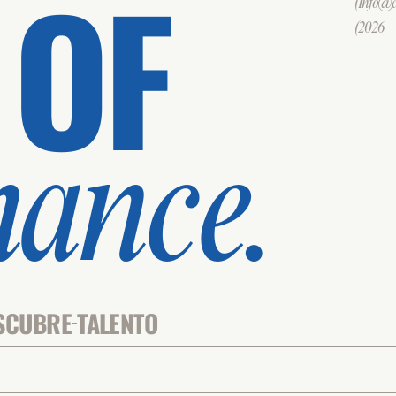
 OF
(Info@cd
(2026___
mance.
SCUBRE
TALENTO
-