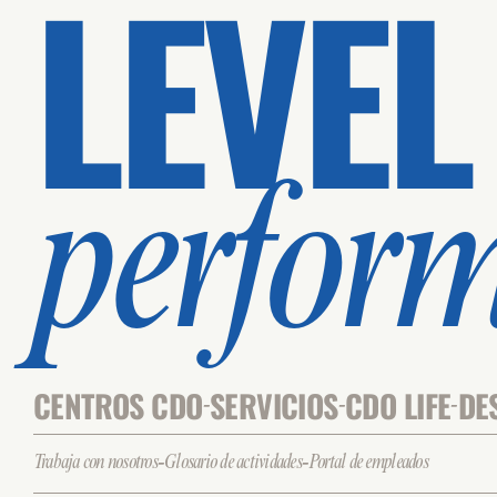
LEVEL
perfor
CENTROS CDO
SERVICIOS
CDO LIFE
DE
-
-
-
-
-
Trabaja con nosotros
Glosario de actividades
Portal de empleados