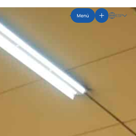
Menú
ESP