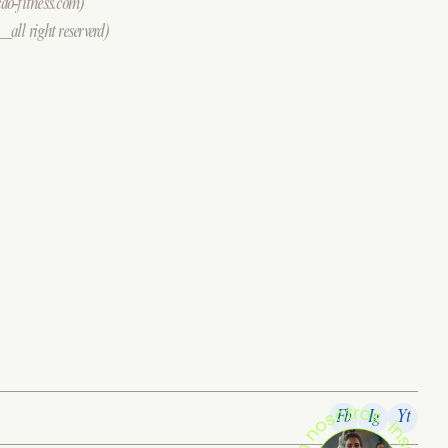
o-fitness.com)
all right reserverd)
Fb
Ig
Yt