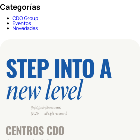
Categorías
CDO Group
Eventos
Novedades
STEP INTO A
new level
(Info@cdo-fitness.com)
(2026___all right reserverd)
CENTROS CDO