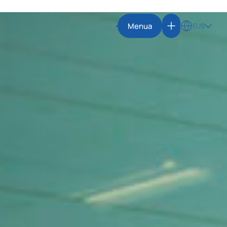
Menua
EUS