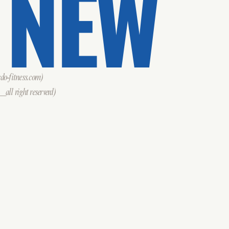
 NEW
o-fitness.com)
all right reserverd)