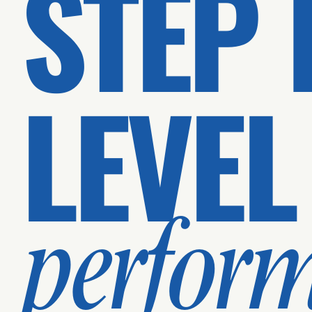
STEP 
LEVEL
perfor