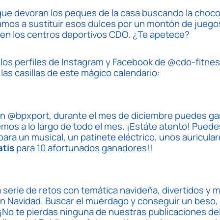
ue devoran los peques de la casa buscando la chocola
amos a sustituir esos dulces por un montón de juegos
en los centros deportivos CDO. ¿Te apetece?
 los perfiles de Instagram y Facebook de
@cdo-fitnes
las casillas de este mágico calendario:
 en @bpxport, durante el mes de diciembre puedes ga
emos a lo largo de todo el mes. ¡Estáte atento! Pued
ara un musical, un patinete eléctrico, unos auricula
atis
para 10 afortunados ganadores!!
erie de retos con temática navideña, divertidos y m
en Navidad. Buscar el muérdago y conseguir un beso, 
… ¡No te pierdas ninguna de nuestras publicaciones de