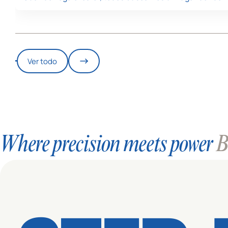
Ver todo
Where precision meets power
Bl