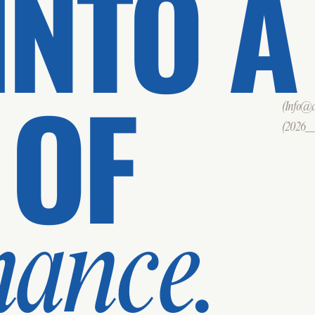
INTO A
 OF
(Info@cd
(2026___
mance.