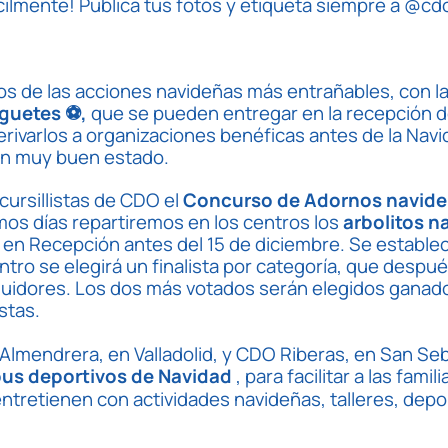
ácilmente!
Publica tus fotos y etiqueta siempre a @cd
 de las acciones navideñas más entrañables, con la
uguetes ⚽,
que se pueden entregar en la recepción d
erivarlos a organizaciones benéficas antes de la Navid
en muy buen estado.
ursillistas de CDO el
Concurso de Adornos navid
ximos días repartiremos en los centros los
arbolitos n
r en Recepción antes del 15 de diciembre. Se estable
ntro se elegirá un finalista por categoría, que desp
eguidores. Los dos más votados serán elegidos ganado
stas.
lmendrera, en Valladolid, y CDO Riberas, en San Se
us deportivos
de Navidad
, para facilitar a las famil
tretienen con actividades navideñas, talleres, depo