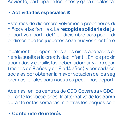
Adviento, participa en los retos y gana regalos f
• Actividades especiales ❄️
Este mes de diciembre volvemos a proponeros dos
niños y a las familias. La
recogida solidaria de j
deportivo a partir del 1 de diciembre para poder d
pedimos que los juguetes sean nuevos o estén 
Igualmente, proponemos a los niños abonados o c
rienda suelta a la creatividad infantil. En los pró
abonados y cursillistas deben adornar y entrega
(menos de 8 años y de 9 a 14 años) y por cada ce
sociales por obtener la mayor votación de los s
premios ideales para nuestros pequeños deporti
Además, en los centros de CDO Covaresa y CDO A
durante las vacaciones la alternativa de los
camp
durante estas semanas mientras los peques se en
• Contenido de interés