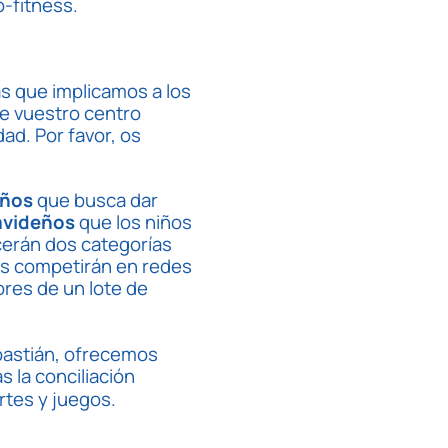
o-fitness.
s que implicamos a los
e vuestro centro
ad. Por favor, os
eños
que busca dar
avideños
que los niños
cerán dos categorías
ués competirán en redes
res de un lote de
bastián, ofrecemos
ias la conciliación
rtes y juegos.